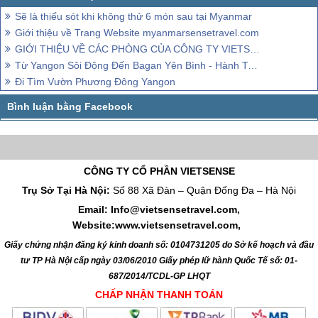
Sẽ là thiếu sót khi không thử 6 món sau tại Myanmar
Giới thiệu về Trang Website myanmarsensetravel.com
GIỚI THIỆU VỀ CÁC PHÒNG CỦA CÔNG TY VIETSENSE TRAVEL
Từ Yangon Sôi Động Đến Bagan Yên Bình - Hành Trình Đa Sắc Màu ở Myanmar
Đi Tìm Vườn Phương Đông Yangon
CÔNG TY CỔ PHẦN VIETSENSE
Trụ Sở Tại Hà Nội:
Số 88 Xã Đàn – Quận Đống Đa – Hà Nội
Email: Info@vietsensetravel.com,
Website:www.vietsensetravel.com,
Giấy chứng nhận đăng ký kinh doanh số: 0104731205 do Sở kế hoạch và đầu
tư TP Hà Nội cấp ngày 03/06/2010 Giấy phép lữ hành Quốc Tế số: 01-
687/2014/TCDL-GP LHQT
CHẤP NHẬN THANH TOÁN