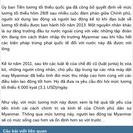
Ủy ban Tiền lương tối thiểu quốc gia đã công bố quyết định về mức
lương tối thiểu hôm 28/8 sau nhiều cuộc đàm phán giữa Chính phủ,
người sử dụng lao động và người lao động kể từ khi đạo luật về
lương tối thiểu được ban hành hồi năm 2013. Một nguyên nhân khác
là sự tăng trưởng đầu tư nước ngoài cùng với việc những tập đoàn
lớn đang tìm cách thâm nhập thị trường
Myanmar
sau khi hầu hết
các biện pháp trừng phạt quốc tế đối với nước này đã được nới
lỏng.
Kể từ năm 2011, sau khi các luật lệ của chế độ cũ (luật junta) bị xóa
bỏ, những người công nhân, chủ yếu tập trung tại các nhà máy dệt
may
Myanmar
đã biểu tình đòi mức thu nhập cao hơn cùng với các
điều kiện lao động tốt hơn. Họ đã đưa ra yêu cầu đòi hỏi mức lương
tối thiểu 4.000 kyat (3,1 USD)/ngày.
Như vậy, với mức lương mới này được xem là hệ quả tất yếu của
tiến trình cải cách chính trị và kinh tế của Chính phủ dân sự
Myanmar
. Thông qua mức lương này, người lao động tại
Myanmar
sẽ có mức sống cao hơn và ổn định hơn so với trước…