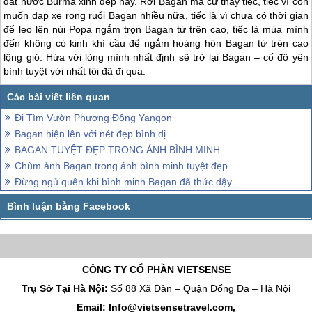
đất nước Burma xinh đẹp này. Rời Bagan mà cứ thấy tiếc, tiếc vì còn
muốn đạp xe rong ruổi Bagan nhiều nữa, tiếc là vì chưa có thời gian
để leo lên núi Popa ngắm trọn Bagan từ trên cao, tiếc là mùa mình
đến không có kinh khí cầu để ngắm hoàng hôn Bagan từ trên cao
lộng gió. Hứa với lòng mình nhất định sẽ trở lại Bagan – cố đô yên
bình tuyệt vời nhất tôi đã đi qua.
Đi Tìm Vườn Phương Đông Yangon
Bagan hiện lên với nét đẹp bình dị
BAGAN TUYỆT ĐẸP TRONG ÁNH BÌNH MINH
Chùm ảnh Bagan trong ánh bình minh tuyệt đẹp
Đừng ngủ quên khi bình minh Bagan đã thức dậy
CÔNG TY CỔ PHẦN VIETSENSE
Trụ Sở Tại Hà Nội:
Số 88 Xã Đàn – Quận Đống Đa – Hà Nội
Email: Info@vietsensetravel.com,