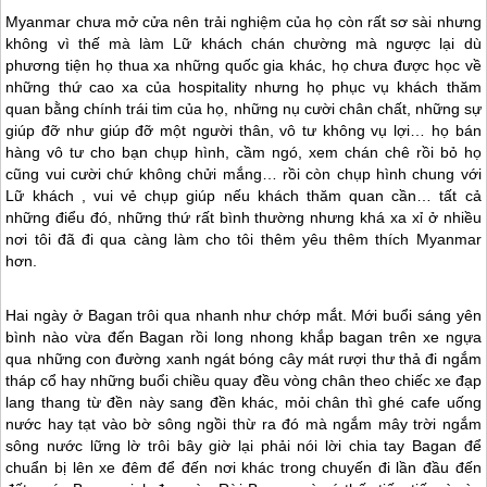
Myanmar
chưa mở cửa nên trải nghiệm của họ còn rất sơ sài nhưng
không vì thế mà làm Lữ khách chán chường mà ngược lại dù
phương tiện họ thua xa những quốc gia khác, họ chưa được học về
những thứ cao xa của hospitality nhưng họ phục vụ khách thăm
quan bằng chính trái tim của họ, những nụ cười chân chất, những sự
giúp đỡ như giúp đỡ một người thân, vô tư không vụ lợi… họ bán
hàng vô tư cho bạn chụp hình, cầm ngó, xem chán chê rồi bỏ họ
cũng vui cười chứ không chửi mắng… rồi còn chụp hình chung với
Lữ khách , vui vẻ chụp giúp nếu khách thăm quan cần… tất cả
những điểu đó, những thứ rất bình thường nhưng khá xa xỉ ở nhiều
nơi tôi đã đi qua càng làm cho tôi thêm yêu thêm thích
Myanmar
hơn.
Hai ngày ở Bagan trôi qua nhanh như chớp mắt. Mới buổi sáng yên
bình nào vừa đến Bagan rồi long nhong khắp bagan trên xe ngựa
qua những con đường xanh ngát bóng cây mát rượi thư thả đi ngắm
tháp cổ hay những buổi chiều quay đều vòng chân theo chiếc xe đạp
lang thang từ đền này sang đền khác, mỏi chân thì ghé cafe uống
nước hay tạt vào bờ sông ngồi thừ ra đó mà ngắm mây trời ngắm
sông nước lững lờ trôi bây giờ lại phải nói lời chia tay Bagan để
chuẩn bị lên xe đêm để đến nơi khác trong chuyến đi lần đầu đến