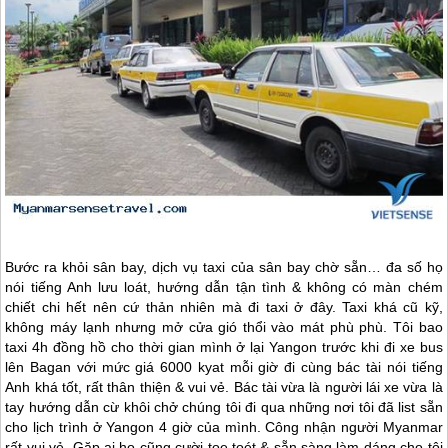
Bước ra khỏi sân bay, dịch vụ taxi của sân bay chờ sẵn… đa số họ
nói tiếng Anh lưu loát, hướng dẫn tận tình & không có màn chém
chiết chi hết nên cứ thản nhiên mà đi taxi ở đây. Taxi khá cũ kỹ,
không máy lạnh nhưng mở cửa gió thổi vào mát phù phù. Tôi bao
taxi 4h đồng hồ cho thời gian mình ở lại Yangon trước khi đi xe bus
lên Bagan với mức giá 6000 kyat mỗi giờ đi cùng bác tài nói tiếng
Anh khá tốt, rất thân thiện & vui vẻ. Bác tài vừa là người lái xe vừa là
tay hướng dẫn cừ khôi chở chúng tôi đi qua những nơi tôi đã list sẵn
cho lịch trình ở Yangon 4 giờ của mình. Công nhận người
Myanmar
rất vui vẻ. Gặp ai họ cũng cười toe toét & sẵn sàng làm dáng cho tôi