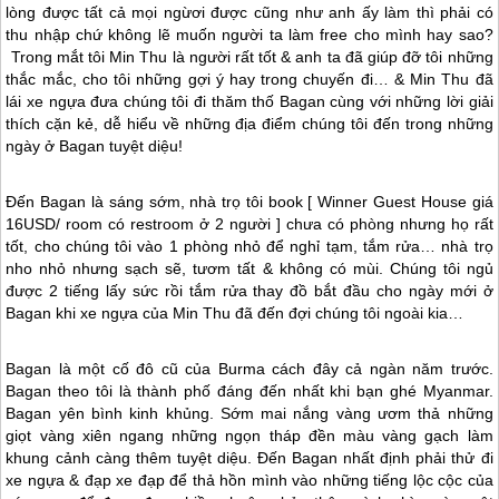
lòng được tất cả mọi ngừơi được cũng như anh ấy làm thì phải có
thu nhập chứ không lẽ muốn người ta làm free cho mình hay sao?
Trong mắt tôi Min Thu là người rất tốt & anh ta đã giúp đỡ tôi những
thắc mắc, cho tôi những gợi ý hay trong chuyến đi… & Min Thu đã
lái xe ngựa đưa chúng tôi đi thăm thố Bagan cùng với những lời giải
thích cặn kẻ, dễ hiểu về những địa điểm chúng tôi đến trong những
ngày ở Bagan tuyệt diệu!
Đến Bagan là sáng sớm, nhà trọ tôi book [ Winner Guest House giá
16USD/ room có restroom ở 2 người ] chưa có phòng nhưng họ rất
tốt, cho chúng tôi vào 1 phòng nhỏ để nghỉ tạm, tắm rửa… nhà trọ
nho nhỏ nhưng sạch sẽ, tươm tất & không có mùi. Chúng tôi ngủ
được 2 tiếng lấy sức rồi tắm rửa thay đồ bắt đầu cho ngày mới ở
Bagan khi xe ngựa của Min Thu đã đến đợi chúng tôi ngoài kia…
Bagan là một cố đô cũ của Burma cách đây cả ngàn năm trước.
Bagan theo tôi là thành phố đáng đến nhất khi bạn ghé
Myanmar
.
Bagan yên bình kinh khủng. Sớm mai nắng vàng ươm thả những
giọt vàng xiên ngang những ngọn tháp đền màu vàng gạch làm
khung cảnh càng thêm tuyệt diệu. Đến Bagan nhất định phải thử đi
xe ngựa & đạp xe đạp để thả hồn mình vào những tiếng lộc cộc của