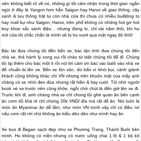
nên không biết rõ về nó, những gì tôi cảm nhận trong thời gian ngắn
ngủi ở đây là Yangon hơn hẳn Saigon hay Hanoi về giao thông, cây
xanh & lưu thông trật tự còn nhà cửa thì chưa có nhiều buillding to
hay mall bự như Saigon, Hanoi, trên phố không có những hot gơ hot
boy khoe sắc sành điệu… nhưng đừng lo, chỉ vài năm thôi, khi họ
mở cửa tôi chắc chắn là mình sẽ bị họ vượt qua mặt ngay đó thôi!
Bác tài đưa chúng tôi đến bến xe, bác tận tình đưa chúng tôi đến
nhà xe, thả hành lý xong xui rồi chào từ biệt chúng tôi để đi. Chúng
tôi tip thêm cho bác một ít rồi nói lời cám ơn bác vác balô vào nhà xe
để chuẩn bị lên xe. Bến xe lộn xộn, dơ bẩn vì khói bụi, cảnh giành
khách cũng không khác chi VN nhưng trên khuôn mặt của mấy anh
chàng cò xe nhìn đen đúa nhưng rất hiền & hay cười. Tôi nhờ người
book vé xe trước nên cũng khỏe, ngồi chờ chút là đến giờ lên xe đi.
Trước khi đi, anh chàng nhà xe chỉ chúng tôi ghé quán ăn bên cạnh
ăn cơm tối khá rẻ chỉ chừng 20k VND/ dĩa mà rất dễ ăn. Nói luôn là
món ăn
Myanmar
ăn dễ lắm, như món VN mình vậy chỉ có điều nó
nấu cơm rất rời chứ không ăn kiểu dẻo dẻo như mình hay ăn.
Xe bus đi Bagan sạch đẹp như xe Phương Trang, Thành Bưởi bên
mình. Họ không có mền nhưng có nước uống chai 1 lít & 1 bộ kít