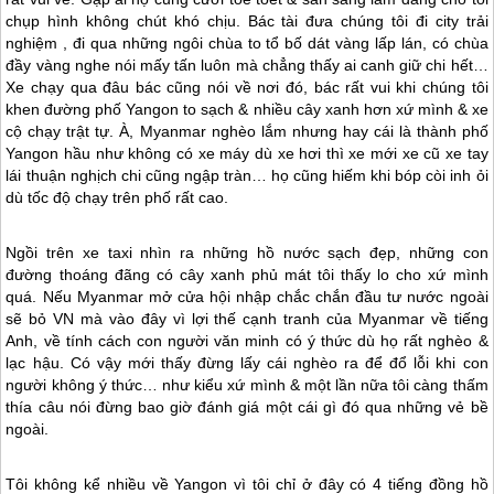
chụp hình không chút khó chịu. Bác tài đưa chúng tôi đi city trải
nghiệm , đi qua những ngôi chùa to tổ bố dát vàng lấp lán, có chùa
đầy vàng nghe nói mấy tấn luôn mà chẳng thấy ai canh giữ chi hết…
Xe chạy qua đâu bác cũng nói về nơi đó, bác rất vui khi chúng tôi
khen đường phố Yangon to sạch & nhiều cây xanh hơn xứ mình & xe
cộ chạy trật tự. À,
Myanmar
nghèo lắm nhưng hay cái là thành phố
Yangon hầu như không có xe máy dù xe hơi thì xe mới xe cũ xe tay
lái thuận nghịch chi cũng ngập tràn… họ cũng hiếm khi bóp còi inh ỏi
dù tốc độ chạy trên phố rất cao.
Ngồi trên xe taxi nhìn ra những hồ nước sạch đẹp, những con
đường thoáng đãng có cây xanh phủ mát tôi thấy lo cho xứ mình
quá. Nếu
Myanmar
mở cửa hội nhập chắc chắn đầu tư nước ngoài
sẽ bỏ VN mà vào đây vì lợi thế cạnh tranh của
Myanmar
về tiếng
Anh, về tính cách con người văn minh có ý thức dù họ rất nghèo &
lạc hậu. Có vậy mới thấy đừng lấy cái nghèo ra để đổ lỗi khi con
người không ý thức… như kiểu xứ mình & một lần nữa tôi càng thấm
thía câu nói đừng bao giờ đánh giá một cái gì đó qua những vẻ bề
ngoài.
Tôi không kể nhiều về Yangon vì tôi chỉ ở đây có 4 tiếng đồng hồ