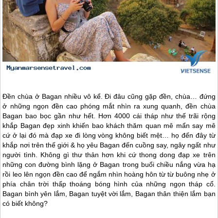
Đền chùa ở Bagan nhiều vô kể. Đi đâu cũng gặp đền, chùa… đứng
ở những ngọn đền cao phóng mắt nhìn ra xung quanh, đền chùa
Bagan bao bọc gần như hết. Hơn 4000 cái tháp như thế trãi rộng
khắp Bagan đẹp xinh khiến bao khách thăm quan mê mẩn say mê
cứ ở lại đó mà đạp xe đi lòng vòng không biết mệt… họ đến đây từ
khắp nơi trên thế giới & họ yêu Bagan đến cuồng say, ngây ngất như
người tình. Không gì thư thản hơn khi cứ thong dong đạp xe trên
những con đường bình lặng ở Bagan trong buổi chiều nắng vừa hạ
rồi leo lên ngọn đền cao để ngắm nhìn hoàng hôn từ từ buông nhẹ ở
phía chân trời thấp thoáng bóng hình của những ngọn tháp cổ.
Bagan bình yên lắm, Bagan tuyệt vời lắm, Bagan thân thiện lắm bạn
có biết không?