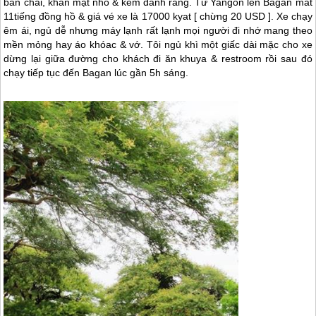
bàn chải, khăn mặt nhỏ & kem đánh răng. Từ Yangon lên Bagan mất
11tiếng đồng hồ & giá vé xe là 17000 kyat [ chừng 20 USD ]. Xe chạy
êm ái, ngủ dễ nhưng máy lạnh rất lạnh mọi người đi nhớ mang theo
mền mỏng hay áo khóac & vớ. Tôi ngủ khì một giấc dài mặc cho xe
dừng lại giữa đường cho khách đi ăn khuya & restroom rồi sau đó
chạy tiếp tục đến Bagan lúc gần 5h sáng.