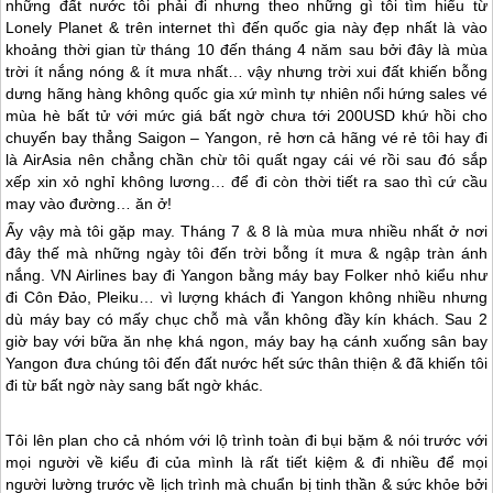
những đất nước tôi phải đi nhưng theo những gì tôi tìm hiểu từ
Lonely Planet & trên internet thì đến quốc gia này đẹp nhất là vào
khoảng thời gian từ tháng 10 đến tháng 4 năm sau bởi đây là mùa
trời ít nắng nóng & ít mưa nhất… vậy nhưng trời xui đất khiến bỗng
dưng hãng hàng không quốc gia xứ mình tự nhiên nổi hứng sales vé
mùa hè bất tử với mức giá bất ngờ chưa tới 200USD khứ hồi cho
chuyến bay thẳng Saigon – Yangon, rẻ hơn cả hãng vé rẻ tôi hay đi
là AirAsia nên chẳng chần chừ tôi quất ngay cái vé rồi sau đó sắp
xếp xin xỏ nghỉ không lương… để đi còn thời tiết ra sao thì cứ cầu
may vào đường… ăn ở!
Ấy vậy mà tôi gặp may. Tháng 7 & 8 là mùa mưa nhiều nhất ở nơi
đây thế mà những ngày tôi đến trời bỗng ít mưa & ngập tràn ánh
nắng. VN Airlines bay đi Yangon bằng máy bay Folker nhỏ kiểu như
đi Côn Đảo, Pleiku… vì lượng khách đi Yangon không nhiều nhưng
dù máy bay có mấy chục chỗ mà vẫn không đầy kín khách. Sau 2
giờ bay với bữa ăn nhẹ khá ngon, máy bay hạ cánh xuống sân bay
Yangon đưa chúng tôi đến đất nước hết sức thân thiện & đã khiến tôi
đi từ bất ngờ này sang bất ngờ khác.
Tôi lên plan cho cả nhóm với lộ trình toàn đi bụi bặm & nói trước với
mọi người về kiểu đi của mình là rất tiết kiệm & đi nhiều để mọi
người lường trước về lịch trình mà chuẩn bị tinh thần & sức khỏe bởi