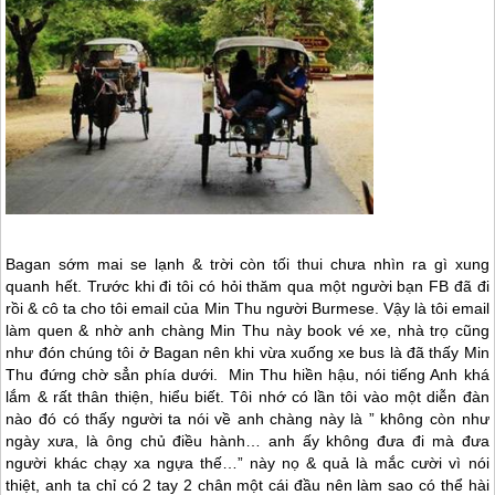
Bagan sớm mai se lạnh & trời còn tối thui chưa nhìn ra gì xung
quanh hết. Trước khi đi tôi có hỏi thăm qua một người bạn FB đã đi
rồi & cô ta cho tôi email của Min Thu người Burmese. Vậy là tôi email
làm quen & nhờ anh chàng Min Thu này book vé xe, nhà trọ cũng
như đón chúng tôi ở Bagan nên khi vừa xuống xe bus là đã thấy Min
Thu đứng chờ sẳn phía dưới. Min Thu hiền hậu, nói tiếng Anh khá
lắm & rất thân thiện, hiểu biết. Tôi nhớ có lần tôi vào một diễn đàn
nào đó có thấy người ta nói về anh chàng này là ” không còn như
ngày xưa, là ông chủ điều hành… anh ấy không đưa đi mà đưa
người khác chạy xa ngựa thế…” này nọ & quả là mắc cười vì nói
thiệt, anh ta chỉ có 2 tay 2 chân một cái đầu nên làm sao có thể hài