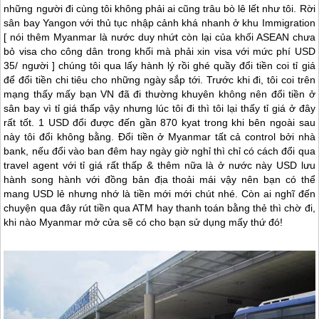
những người đi cùng tôi không phải ai cũng trâu bò lê lết như tôi. Rời
sân bay Yangon với thủ tục nhập cảnh khá nhanh ở khu Immigration
[ nói thêm
Myanmar
là nước duy nhứt còn lại của khối ASEAN chưa
bỏ visa cho công dân trong khối mà phải xin visa với mức phí USD
35/ người ] chúng tôi qua lấy hành lý rồi ghé quầy đổi tiền coi tỉ giá
để đổi tiền chi tiêu cho những ngày sắp tới. Trước khi đi, tôi coi trên
mạng thấy mấy bạn VN đã đi thường khuyên không nên đổi tiền ở
sân bay vì tỉ giá thấp vậy nhưng lúc tôi đi thì tôi lại thấy tỉ giá ở đây
rất tốt. 1 USD đổi được đến gần 870 kyat trong khi bên ngoài sau
này tôi đổi không bằng. Đổi tiền ở
Myanmar
tất cả control bởi nhà
bank, nếu đổi vào ban đêm hay ngày giờ nghỉ thì chỉ có cách đổi qua
travel agent với tỉ giá rất thấp & thêm nữa là ở nước này USD lưu
hành song hành với đồng bản địa thoải mái vậy nên bạn có thể
mang USD lẻ nhưng nhớ là tiền mới mới chút nhé. Còn ai nghĩ đến
chuyện qua đây rút tiền qua ATM hay thanh toán bằng thẻ thì chờ đi,
khi nào
Myanmar
mở cửa sẽ có cho bạn sử dụng mấy thứ đó!