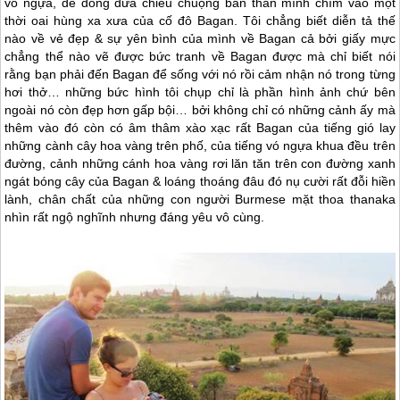
vó ngựa, để đong đưa chiều chuộng bản thân mình chìm vào một
thời oai hùng xa xưa của cố đô Bagan. Tôi chẳng biết diễn tả thế
nào về vẻ đẹp & sự yên bình của mình về Bagan cả bởi giấy mực
chẳng thể nào vẽ được bức tranh về Bagan được mà chỉ biết nói
rằng bạn phải đến Bagan để sống với nó rồi cảm nhận nó trong từng
hơi thở… những bức hình tôi chụp chỉ là phần hình ảnh chứ bên
ngoài nó còn đẹp hơn gấp bội… bởi không chỉ có những cảnh ấy mà
thêm vào đó còn có âm thâm xào xạc rất Bagan của tiếng gió lay
những cành cây hoa vàng trên phố, của tiếng vó ngựa khua đều trên
đường, cảnh những cánh hoa vàng rơi lăn tăn trên con đường xanh
ngát bóng cây của Bagan & loáng thoáng đâu đó nụ cười rất đỗi hiền
lành, chân chất của những con người Burmese mặt thoa thanaka
nhìn rất ngộ nghĩnh nhưng đáng yêu vô cùng.