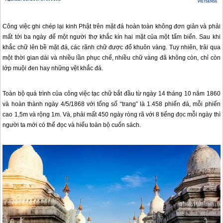
Công việc ghi chép lại kinh Phật trên mặt đá hoàn toàn không đơn giản và phải
mất tới ba ngày để một người thợ khắc kín hai mặt của một tấm biển. Sau khi
khắc chữ lên bề mặt đá, các rãnh chữ được đổ khuôn vàng. Tuy nhiên, trải qua
một thời gian dài và nhiều lần phục chế, nhiều chữ vàng đã không còn, chỉ còn
lớp muội đen hay những vệt khắc đá.
Toàn bộ quá trình của công việc tạc chữ bắt đầu từ ngày 14 tháng 10 năm 1860
và hoàn thành ngày 4/5/1868 với tổng số “trang” là 1.458 phiến đá, mỗi phiến
cao 1,5m và rộng 1m. Và, phải mất 450 ngày ròng rã với 8 tiếng đọc mỗi ngày thì
người ta mới có thể đọc và hiểu toàn bộ cuốn sách.