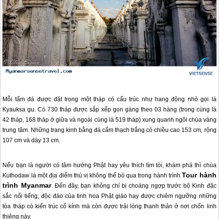
Mỗi tấm đá được đặt trong một tháp có cấu trúc như hang động nhỏ gọi là
Kyauksa gu. Có 730 tháp được sắp xếp gọn gàng theo 03 hàng (trong cùng là
42 tháp, 168 tháp ở giữa và ngoài cùng là 519 tháp) xung quanh ngôi chùa vàng
trung tâm. Những trang kinh bằng đá cẩm thạch trắng có chiều cao 153 cm, rộng
107 cm và dày 13 cm.
Nếu bạn là người có tâm hướng Phật hay yêu thích tìm tòi, khám phá thì chùa
Tour hành
Kuthodaw là một địa điểm thú vị không thể bỏ qua trong hành trình
trình
Myanmar
. Đến đây, bạn không chỉ bị choáng ngợp trước bộ Kinh đặc
sắc nổi tiếng, độc đáo của tinh hoa Phật giáo hay được chiêm ngưỡng những
tòa tháp có kiến trúc cổ kính mà còn được trải lòng thanh thản ở nơi chốn linh
thiêng này.