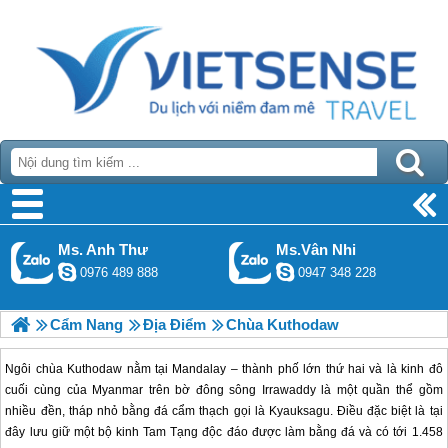
Ms. Anh Thư
Ms.Vân Nhi
0976 489 888
0947 348 228
Cẩm Nang
Địa Điểm
Chùa Kuthodaw
Ngôi chùa Kuthodaw nằm tại Mandalay – thành phố lớn thứ hai và là kinh đô
cuối cùng của Myanmar trên bờ đông sông Irrawaddy là một quần thể gồm
nhiều đền, tháp nhỏ bằng đá cẩm thạch gọi là Kyauksagu. Điều đặc biệt là tại
đây lưu giữ một bộ kinh Tam Tạng độc đáo được làm bằng đá và có tới 1.458