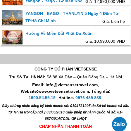
Yangon - Bago - Golden Rock
Giá: 12,990,000 VNĐ
YANGON - BAGO - THANLYIN 5 Ngày 4 Đêm Từ
TP.Hồ Chí Minh
Giá: Liên hệ
Hướng Về Miền Đất Phật Du Xuân
Giá: 10,990,000 VNĐ
CÔNG TY CỔ PHẦN VIETSENSE
Trụ Sở Tại Hà Nội:
Số 88 Xã Đàn – Quận Đống Đa – Hà Nội
Email: Info@vietsensetravel.com,
Website:www.vietsensetravel.com,
Tổng đài:
1900.54.55.19
Hotline:
0976 489 888
Giấy chứng nhận đăng ký kinh doanh số: 0104731205 do Sở kế hoạch và đầu
tư TP Hà Nội cấp ngày 03/06/2010 Giấy phép lữ hành Quốc Tế số: 01-
687/2014/TCDL-GP LHQT
CHẤP NHẬN THANH TOÁN