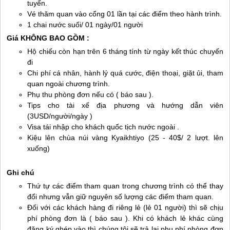
tuyến.
Vé thăm quan vào cổng 01 lần tại các điểm theo hành trình.
1 chai nước suối/ 01 ngày/01 người
Giá KHÔNG BAO GỒM :
Hộ chiếu còn hạn trên 6 tháng tính từ ngày kết thúc chuyến
đi
Chi phí cá nhân, hành lý quá cước, điện thoại, giặt ủi, tham
quan ngoài chương trình.
Phụ thu phòng đơn nếu có ( báo sau ).
Tips cho tài xế địa phương và hướng dẫn viên
(3USD/người/ngày )
Visa tái nhập cho khách quốc tịch nước ngoài .
Kiệu lên chùa núi vàng Kyaikhtiyo (25 - 40$/ 2 lượt. lên
xuống)
Ghi chú
Thứ tự các điểm tham quan trong chương trình có thể thay
đổi nhưng vẫn giữ nguyên số lượng các điểm tham quan.
Đối với các khách hàng đi riêng lẻ (lẻ 01 người) thì sẽ chịu
phí phòng đơn là ( báo sau ). Khi có khách lẻ khác cùng
đăng ký ghép vào thì chúng tôi sẽ trả lại phụ phí phòng đơn