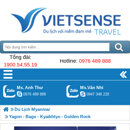
Tổng đài:
Hotline:
0976 489 888
1900.54.55.19
Ms. Anh Thư
Ms.Vân Nhi
0976 489 888
0947 348 228
Du Lịch Myanmar
Yagon - Bago - Kyaikhtyo - Golden Rock