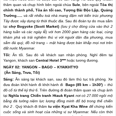
thăm quan và chụp hình bên ngoài chùa
Sule
, bên ngoài
Tòa thị
chính thành phố, Tòa án tối cao, Tượng Đài Độc Lập, Quảng
Trường…..
và rất nhiều toà nhà mang đậm nét kiến trúc phương
Tây được xây dựng từ thời thuộc địa
. Sau đó đoàn tự do mua sắm
tại
chợ Bogyoke (Scott Market)
(lưu ý chợ đóng cửa vào thứ 2
hàng tuần và các ngày lễ) với hơn 2000 gian hàng các loại, cùng
khám phá và trải nghiệm thú vị với nguời dân địa phương, mua
sắm đá quý, đồ nữ trang – mặt hàng được bán khắp mọi nơi trên
đất nước Myanmar.
Tối:
Ăn tối. Sau đó về khách sạn nhận phòng. Nghỉ đêm tại
Yangon, khách san
Central Hotel 3***
hoặc tương đương.
NGÀY 02: YANGON – BAGO – KYAIKHTYO
(Ăn Sáng, Trưa, Tối)
Sáng:
Ăn sáng tại khách sạn, sau đó làm thủ tục trả phòng. Xe
đưa đoàn khởi hành đi khởi hành đi
Bago (85 km – 1h30′)
–
thủ
đô cổ từ thế kỷ thứ 6
. Trên đường đi đoàn thăm quan và chụp ảnh
tại
Nghĩa trang Chiến tranh Htauk Kyant
nơi có 27.000 ngôi mộ
bằng đá tưởng niệm lực lượng đồng minh đổ bộ trong thế chiến
thứ 2
. Quý khách đi thăm
tu viện Kyat Kha Wine
để chứng kiến
cuộc sống và sinh hoạt của những vị sư Myanmar.
Nếu
còn thời