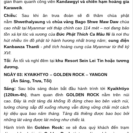
gian tham quanh công viên
Kandawgyi và chiến hạm hoàng gia
Karaweik
.
Chiều:
Sau khi ăn trưa đoàn sẽ đi thăm chùa phật
nằm
Shwethalyaung
và
chùa vàng Bago Shwe Maw Daw
chùa
cao nhất tại Myanmar với tháp chính cao 114 mét – nơi đang bảo
tồn xá lợi tóc và xương của
Ðức Phật Thích Ca Mâu Ni
là nơi thu
hút nhiều tín đồ phật tử hành hương nhất trong năm
;
cung điện
Kanbawza Thardi
-
phế tích hoàng cung của Myanmar từ thế kỷ
XVI.
Tối
: Ăn tối và nghỉ đêm tại
khu Resort Sein Lei Tin hoặc tương
đương.
NGÀY 03: KYAIKHTYO – GOLDEN ROCK – YANGON
(Ăn Sáng, Trưa, Tối)
Sáng:
Sau bữa sáng đoàn bắt đầu hành trình tới
Kyaikhtiyo
(120km-4h)
, tham quan đỉnh
GOLDEN ROCK
nằm trên núi
cao.
Đây là một tảng đá khổng lồ đứng cheo leo bên vách núi,
tưởng chừng sắp đổ xuống nhưng vẫn đứng vững chãi một cách
kỳ diệu qua bao năm tháng. Tảng đá thiêng được bao bọc bởi
những lát vàng được lát mỏng như chiếc lá.
Hành trình lên
Golden Rock:
xe sẽ đưa quý khách đến trạm