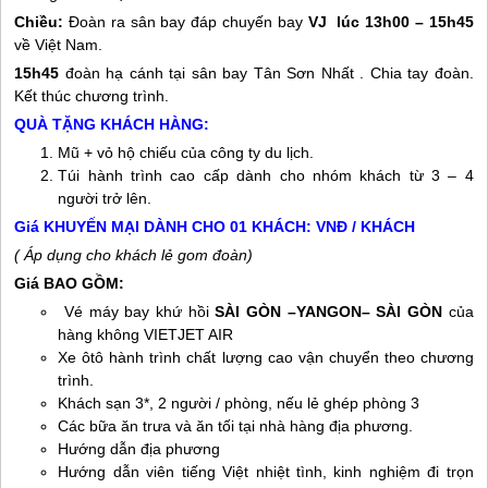
Chiều:
Đoàn ra sân bay đáp chuyến bay
VJ lúc 13h00 – 15h45
về Việt Nam.
15h45
đoàn hạ cánh tại sân bay Tân Sơn Nhất . Chia tay đoàn.
Kết thúc chương trình.
QUÀ TẶNG KHÁCH HÀNG:
Mũ + vỏ hộ chiếu của công ty du lịch.
Túi hành trình cao cấp dành cho nhóm khách từ 3 – 4
người trở lên.
Giá KHUYẾN MẠI DÀNH CHO 01 KHÁCH:
VNĐ / KHÁCH
( Áp dụng cho khách lẻ gom đoàn)
Giá BAO GỒM:
Vé máy bay khứ hồi
SÀI GÒN –YANGON– SÀI GÒN
của
hàng không VIETJET AIR
Xe ôtô hành trình chất lượng cao vận chuyển theo chương
trình.
Khách sạn 3*, 2 người / phòng, nếu lẻ ghép phòng 3
Các bữa ăn trưa và ăn tối tại nhà hàng địa phương.
Hướng dẫn địa phương
Hướng dẫn viên tiếng Việt nhiệt tình, kinh nghiệm đi trọn