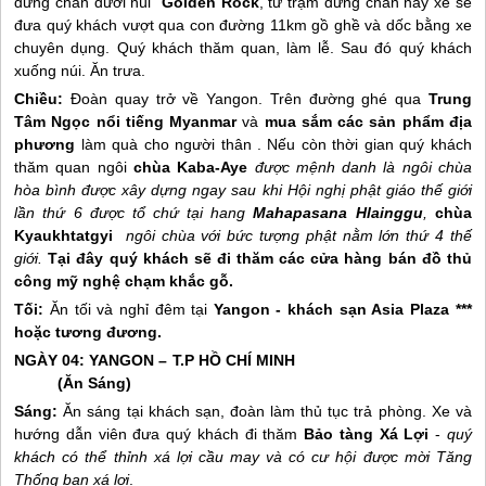
dừng chân dưới núi
Golden Rock
, từ trạm dừng chân này xe sẽ
đưa quý khách vượt qua con đường 11km gồ ghề và dốc bằng xe
chuyên dụng. Quý khách thăm quan, làm lễ. Sau đó quý khách
xuống núi. Ăn trưa.
Chiều:
Đoàn quay trở về Yangon. Trên đường ghé qua
Trung
Tâm Ngọc nổi tiếng Myanmar
và
mua sắm các sản phẩm địa
phương
làm quà cho người thân . Nếu còn thời gian quý khách
thăm quan ngôi
chùa Kaba-Aye
được mệnh danh là ngôi chùa
hòa bình được xây dựng ngay sau khi Hội nghị phật giáo thế giới
lần thứ 6 được tổ chứ tại hang
Mahapasana Hlainggu
,
chùa
Kyaukhtatgyi
ngôi chùa với bức tượng phật nằm lớn thứ 4 thế
giới.
Tại đây quý khách sẽ đi thăm các cửa hàng bán đồ thủ
công mỹ nghệ chạm khắc gỗ.
Tối:
Ăn tối và nghỉ đêm tại
Yangon - khách sạn Asia Plaza ***
hoặc tương đương.
NGÀY 04: YANGON – T.P HỒ CHÍ MINH
(Ăn Sáng)
Sáng:
Ăn sáng tại khách sạn, đoàn làm thủ tục trả phòng. Xe và
hướng dẫn viên đưa quý khách đi thăm
Bảo tàng Xá Lợi
-
quý
khách có thể thỉnh xá lợi cầu may và có cư hội được mời Tăng
Thống ban xá lợi
.