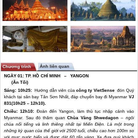
Ảnh liên quan
Chương trình
NGÀY 01: TP. HỒ CHÍ MINH –
YANGON
(Ăn Tối)
Sáng: 10h25:
Hướng dẫn viên của
công ty VietSense
đón Quý
khách tại sân bay Tân Sơn Nhất, đáp chuyến bay đi
Myanmar
VJ
831(10h25 – 12h10).
Chiều: 12h10:
Đoàn đến Yangon, làm thủ tục nhập cảnh vào
Myanmar. Sau đó thăm quan
Chùa Vàng Shwedagon
–
ngôi
chùa nổi tiếng và linh thiêng nhất tại Miến Điện. Là một trong
những kỳ quan của thế giới với 2500 tuổi, chiều cao hơn 100m so
với mực nước biển và được dát 60 tấn vàng
. Xe đưa quý khách