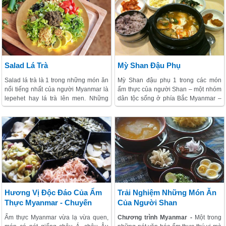
Salad Lá Trà
Mỳ Shan Đậu Phụ
Salad lá trà là 1 trong những món ăn
Mỳ Shan đậu phụ 1 trong các món
nổi tiếng nhất của người Myanmar là
ẩm thực của người Shan – một nhóm
lepehet hay lá trà lên men. Những
dân tộc sống ở phía Bắc Myanmar –
chiếc lá này được sử dụng để làm
khổng chỉ được người dân nước này
món salad nổi tiếng.
ưa thích mà ngay cả các khách thăm
quan lần đầu tiên nếm thử cũng chết
mê.
Hương Vị Độc Đáo Của Ẩm
Trải Nghiệm Những Món Ăn
Thực Myanmar - Chuyến
Của Người Shan
Hành Trình Ăn Uống Đầy Kỳ
Ẩm thực Myanmar vừa lạ vừa quen,
Chương trình Myanmar -
Một trong
Thú