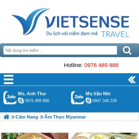
Hotline:
0976 489 888
Ms. Anh Thư
Ms.Vân Nhi
0976 489 888
0947 348 228
Cẩm Nang
Ẩm Thực Myanmar