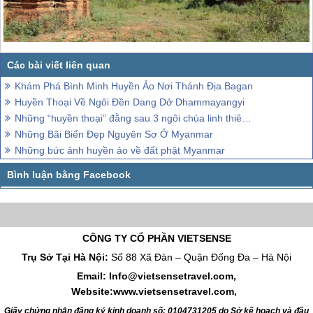
Khám Phá Bình Minh Huyền Ảo Nơi Thánh Địa Bagan
Huyền Thoại Về Ngôi Đền Dang Dở Dhammayangyi
Những “huyền thoại” đằng sau 3 ngôi chùa linh thiêng ở Myanmar
Những Bãi Biển Đẹp Nguyên Sơ Ở Myanmar
Những bức ảnh huyền ảo về đất phật Myanmar
CÔNG TY CỔ PHẦN VIETSENSE
Trụ Sở Tại Hà Nội:
Số 88 Xã Đàn – Quận Đống Đa – Hà Nội
Email: Info@vietsensetravel.com,
Website:www.vietsensetravel.com,
Giấy chứng nhận đăng ký kinh doanh số: 0104731205 do Sở kế hoạch và đầu