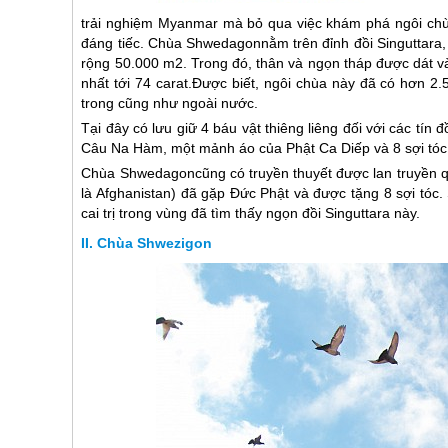
trải nghiệm
Myanmar
mà bỏ qua việc khám phá ngôi chùa
đáng tiếc. Chùa Shwedagonnằm trên đỉnh đồi Singuttara, 
rộng 50.000 m2. Trong đó, thân và ngọn tháp được dát v
nhất tới 74 carat.Được biết, ngôi chùa này đã có hơn 2.
trong cũng như ngoài nước.
Tại đây có lưu giữ 4 báu vật thiêng liêng đối với các tí
Câu Na Hàm, một mảnh áo của Phật Ca Diếp và 8 sợi tóc
Chùa Shwedagoncũng có truyền thuyết được lan truyền qu
là Afghanistan) đã gặp Đức Phật và được tặng 8 sợi tóc.
cai trị trong vùng đã tìm thấy ngọn đồi Singuttara này.
Chùa Shwezigon