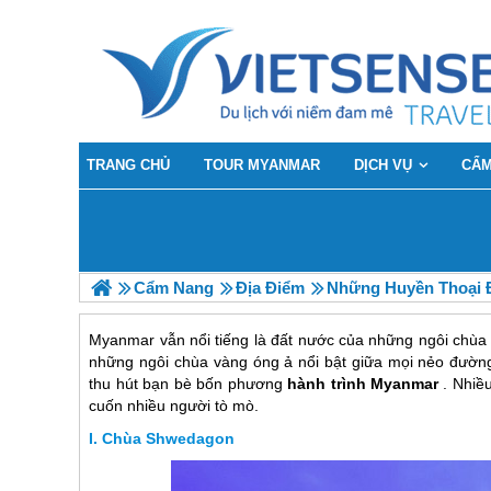
TRANG CHỦ
TOUR MYANMAR
DỊCH VỤ
CẨM
Cẩm Nang
Địa Điểm
Những Huyền Thoại 
Myanmar vẫn nổi tiếng là đất nước của những ngôi chùa t
những ngôi chùa vàng óng ả nổi bật giữa mọi nẻo đườn
thu hút bạn bè bốn phương
hành trình Myanmar
. Nhiều
cuốn nhiều người tò mò.
Chùa Shwedagon