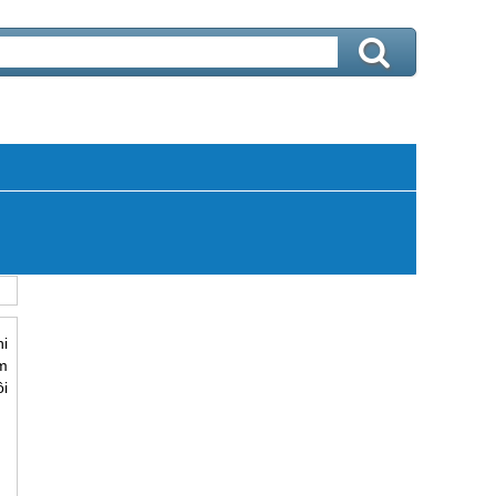
i
m
ôi