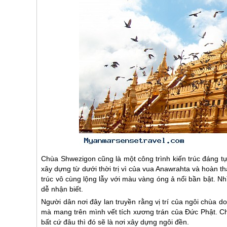
Chùa Shwezigon cũng là một công trình kiến trúc đáng 
xây dựng từ dưới thời trị vì của vua Anawrahta và hoàn t
trúc vô cùng lộng lẫy với màu vàng óng ả nổi bần bật. N
dễ nhận biết.
Người dân nơi đây lan truyền rằng vị trí của ngôi chùa d
mà mang trên mình vết tích xương trán của Đức Phật. Ch
bất cứ đâu thì đó sẽ là nơi xây dựng ngôi đền.