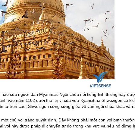
tự hào của người dân
Myanmar
. Ngôi chùa nổi tiếng linh thiêng này đư
hành vào năm 1102 dưới thời trị vì của vua Kyansittha.Shwezigon có ki
hìn từ trên cao, Shwezigon sừng sừng giữa vô vàn ngôi chùa khác và r
o một chú voi trắng quyết định. Đây không phải một con voi bình thườ
ú voi này được phép di chuyển tự do trong khu vực và nếu nó dừng lạ