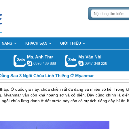
 NANG
KHÁCH SẠN
GIỚI THIỆU
Ms. Anh Thư
Ms.Vân Nhi
0976 489 888
0947 348 228
Đằng Sau 3 Ngôi Chùa Linh Thiêng Ở Myanmar
háp. Ở quốc gia này, chùa chiền rất đa dạng và nhiều vô kể. Trong kh
g, Myanmar vẫn còn khá hoang sơ và cổ điển. Đây cũng chính là điể
 ngôi chùa lừng danh ở đất nước này còn có sự tích riêng đầy bí ẩn l