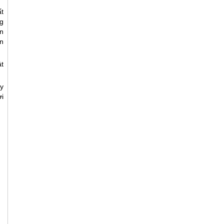
t
ng
n
an
ật
y
i