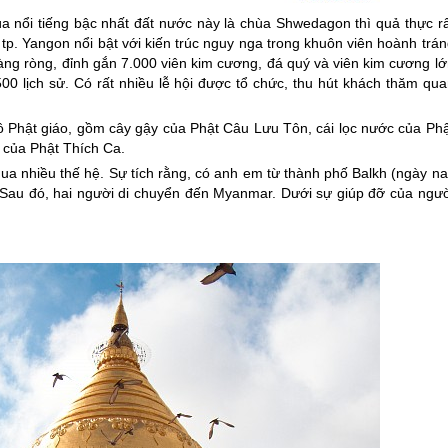
 nổi tiếng bậc nhất đất nước này là chùa Shwedagon thì quả thực rấ
tp. Yangon nổi bật với kiến trúc nguy nga trong khuôn viên hoành trá
àng ròng, đỉnh gắn 7.000 viên kim cương, đá quý và viên kim cương lớ
500 lịch sử. Có rất nhiều lễ hội được tổ chức, thu hút khách thăm qu
n đồ Phật giáo, gồm cây gậy của Phật Câu Lưu Tôn, cái lọc nước của Ph
 của Phật Thích Ca.
a nhiều thế hệ. Sự tích rằng, có anh em từ thành phố Balkh (ngày na
 Sau đó, hai người di chuyển đến
Myanmar
. Dưới sự giúp đỡ của ngườ