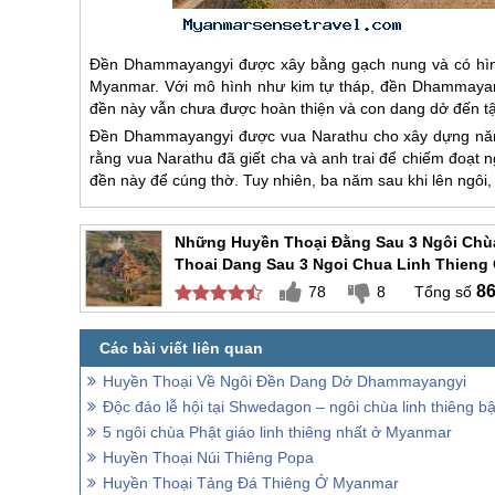
Đền Dhammayangyi được xây bằng gạch nung và có hình 
Myanmar
. Với mô hình như kim tự tháp, đền Dhammayan
đền này vẫn chưa được hoàn thiện và con dang dở đến t
Đền Dhammayangyi được vua Narathu cho xây dựng năm 
rằng vua Narathu đã giết cha và anh trai để chiếm đoạt n
đền này để cúng thờ. Tuy nhiên, ba năm sau khi lên ngôi, 
Những Huyền Thoại Đằng Sau 3 Ngôi Chù
Thoai Dang Sau 3 Ngoi Chua Linh Thieng
8
78
8
Huyền Thoại Về Ngôi Đền Dang Dở Dhammayangyi
Độc đáo lễ hội tại Shwedagon – ngôi chùa linh thiêng 
5 ngôi chùa Phật giáo linh thiêng nhất ở Myanmar
Huyền Thoại Núi Thiêng Popa
Huyền Thoại Tảng Đá Thiêng Ở Myanmar