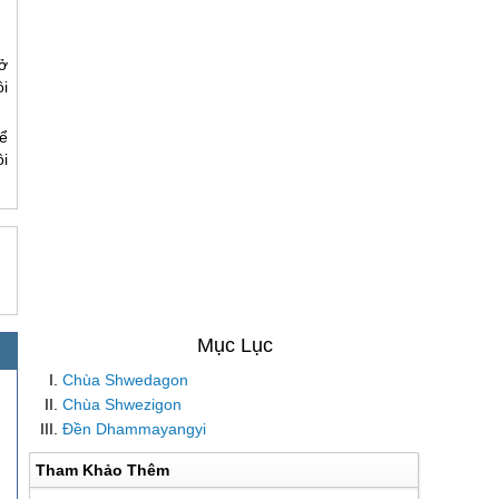
ở
i
ể
ôi
Chùa Shwedagon
Chùa Shwezigon
Đền Dhammayangyi
Tham Khảo Thêm