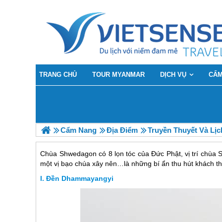
TRANG CHỦ
TOUR MYANMAR
DỊCH VỤ
CẨM
Cẩm Nang
Địa Điểm
Truyền Thuyết Và Lị
Chùa Shwedagon có 8 lọn tóc của Đức Phật, vị trí chùa 
một vị bạo chúa xây nên…là những bí ẩn thu hút khách 
Đền Dhammayangyi