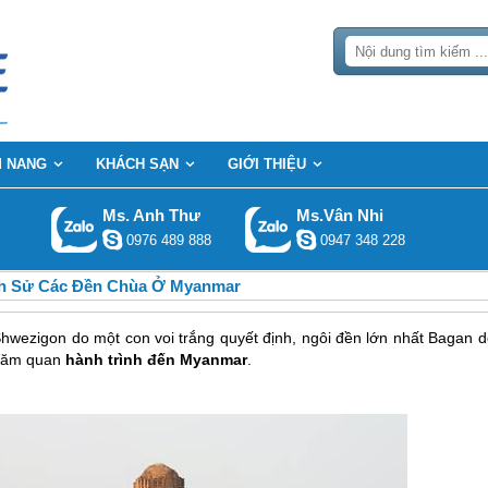
 NANG
KHÁCH SẠN
GIỚI THIỆU
Ms. Anh Thư
Ms.Vân Nhi
0976 489 888
0947 348 228
ch Sử Các Đền Chùa Ở Myanmar
Shwezigon do một con voi trắng quyết định, ngôi đền lớn nhất Bagan d
thăm quan
hành trình đến Myanmar
.