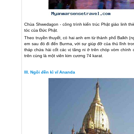
Chùa Shwedagon - công trình kiến trúc Phật giáo linh th
tóc của Đức Phật.
Theo truyền thuyết, có hai anh em từ thành phố Balkh (n
em sau đó đi đến Burma, với sự giúp đỡ của thủ lĩnh tron
tháp chứa hài cốt các vị tăng ni ở trên chóp vòm chín
trên cùng là một viên kim cương 74 karat.
Ngôi đền kì vĩ Ananda