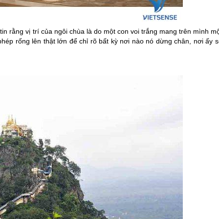
tin rằng vị trí của ngôi chùa là do một con voi trắng mang trên mình m
hép rống lên thật lớn để chỉ rõ bất kỳ nơi nào nó dừng chân, nơi ấy 