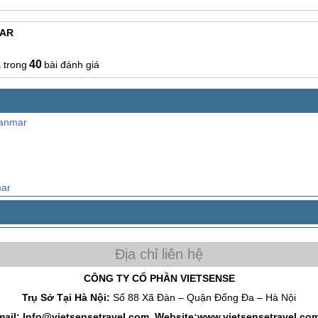
MAR
1
40
bài đánh giá
yanmar
mar
CÔNG TY CỔ PHẦN VIETSENSE
Trụ Sở Tại Hà Nội:
Số 88 Xã Đàn – Quận Đống Đa – Hà Nội
mail: Info@vietsensetravel.com, Website:www.vietsensetravel.co