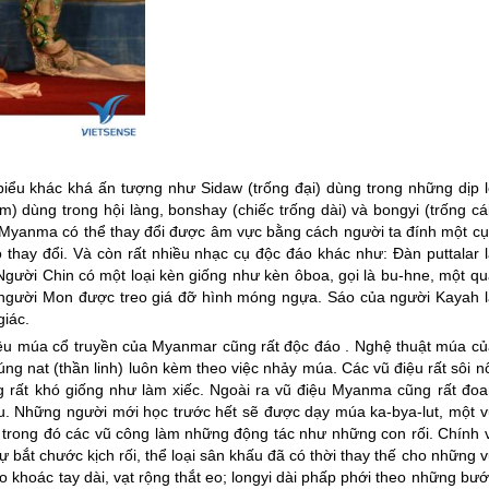
biểu khác khá ấn tượng như Sidaw (trống đại) dùng trong những dịp l
ơm) dùng trong hội làng, bonshay (chiếc trống dài) và bongyi (trống cá
 Myanma có thể thay đổi được âm vực bằng cách người ta đính một cụ
 thay đổi. Và còn rất nhiều nhạc cụ độc đáo khác như: Đàn puttalar l
Người Chin có một loại kèn giống như kèn ôboa, gọi là bu-hne, một qu
 người Mon được treo giá đỡ hình móng ngựa. Sáo của người Kayah l
giác.
iệu múa cổ truyền của
Myanmar
cũng rất độc đáo . Nghệ thuật múa củ
cúng nat (thần linh) luôn kèm theo việc nhảy múa. Các vũ điệu rất sôi n
g rất khó giống như làm xiếc. Ngoài ra vũ điệu Myanma cũng rất đoa
. Những người mới học trước hết sẽ được dạy múa ka-bya-lut, một v
ị trong đó các vũ công làm những động tác như những con rối. Chính v
ự bắt chước kịch rối, thể loại sân khấu đã có thời thay thế cho những 
 khoác tay dài, vạt rộng thắt eo; longyi dài phấp phới theo những bư