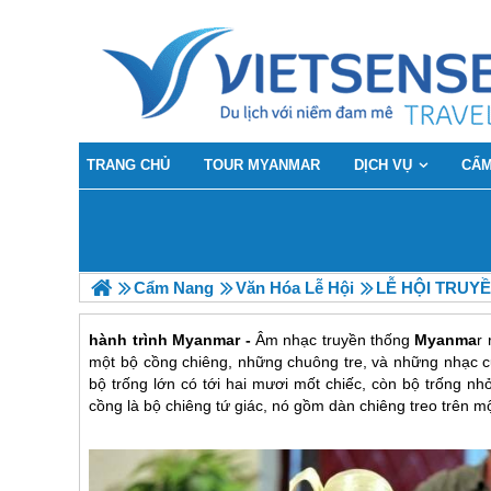
TRANG CHỦ
TOUR MYANMAR
DỊCH VỤ
CẨM
Cẩm Nang
Văn Hóa Lễ Hội
LỄ HỘI TRUY
hành trình Myanmar -
Âm nhạc truyền thống
Myanma
r
một bộ cồng chiêng, những chuông tre, và những nhạc c
bộ trống lớn có tới hai mươi mốt chiếc, còn bộ trống nh
cồng là bộ chiêng tứ giác, nó gồm dàn chiêng treo trên m