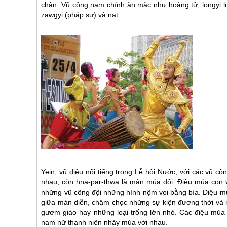
chân. Vũ công nam chính ăn mặc như hoàng tử, longyi lụa
zawgyi (pháp sư) và nat.
Yein, vũ điệu nổi tiếng trong Lễ hội Nước, với các vũ 
nhau, còn hna-par-thwa là màn múa đôi. Điệu múa con vo
những vũ công đội những hình nộm voi bằng bìa. Điệu mú
giữa màn diễn, châm chọc những sự kiện đương thời và nh
gươm giáo hay những loại trống lớn nhỏ. Các điệu múa
nam nữ thanh niên nhảy múa với nhau.