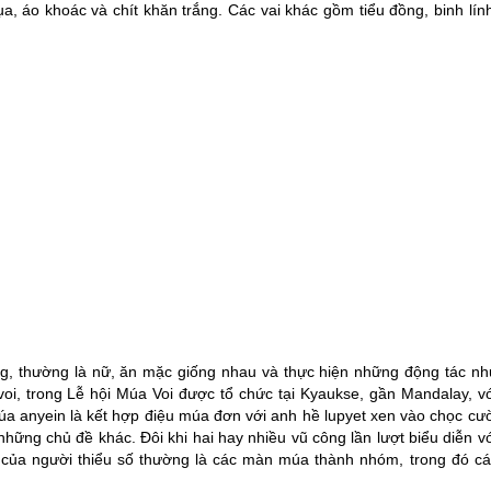
, áo khoác và chít khăn trắng. Các vai khác gồm tiểu đồng, binh lính
công, thường là nữ, ăn mặc giống nhau và thực hiện những động tác nh
i, trong Lễ hội Múa Voi được tổ chức tại Kyaukse, gần Mandalay, vớ
a anyein là kết hợp điệu múa đơn với anh hề lupyet xen vào chọc cườ
ững chủ đề khác. Đôi khi hai hay nhiều vũ công lần lượt biểu diễn vớ
 của người thiểu số thường là các màn múa thành nhóm, trong đó cá