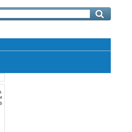
,
t
bộ