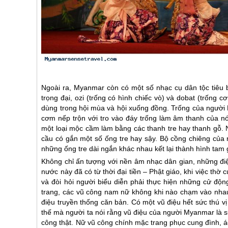
Ngoài ra,
Myanmar
còn có một số nhạc cụ dân tộc tiêu 
trọng đại, ozi (trống có hình chiếc vò) và dobat (trống c
dùng trong hội mùa và hội xuống đồng. Trống của người
cơm nếp trộn với tro vào đáy trống làm âm thanh của nó
một loại mộc cầm làm bằng các thanh tre hay thanh gỗ. 
cầu có gắn một số ống tre hay sậy. Bộ cồng chiêng của
những ống tre dài ngắn khác nhau kết lại thành hình tam 
Không chỉ ấn tượng với nền âm nhạc dân gian, những đ
nước này đã có từ thời đại tiền – Phật giáo, khi việc thờ 
và đòi hỏi người biểu diễn phải thực hiện những cử độn
trang, các vũ công nam nữ không khi nào chạm vào nhau
điệu truyền thống căn bản. Có một vũ điệu hết sức thú v
thế mà người ta nói rằng vũ điệu của người
Myanmar
là s
công thật. Nữ vũ công chính mặc trang phục cung đình, áo