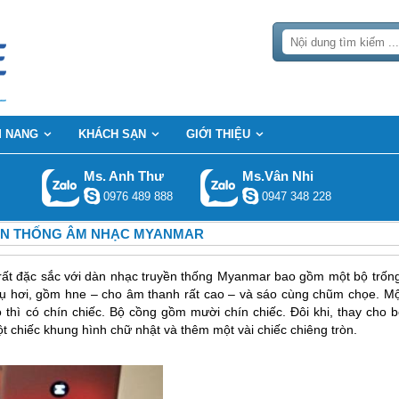
 NANG
KHÁCH SẠN
GIỚI THIỆU
Ms. Anh Thư
Ms.Vân Nhi
0976 489 888
0947 348 228
ỀN THỐNG ÂM NHẠC MYANMAR
 rất đặc sắc với dàn nhạc truyền thống Myanmar bao gồm một bộ trống
ụ hơi, gồm hne – cho âm thanh rất cao – và sáo cùng chũm chọe. Mộ
ỏ thì có chín chiếc. Bộ cồng gồm mười chín chiếc. Đôi khi, thay cho 
ột chiếc khung hình chữ nhật và thêm một vài chiếc chiêng tròn.