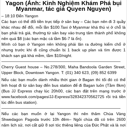
Yagon (Ảnh: Kinh Nghiệm Khám Phá bụi
Myanmar, tác giả Quyen Nguyen)
– 18:10 Đến Yangon
Các bạn có thể đổi tiền trực tiếp ở sân bay – Các bạn nên đi 3 quầy
khác nhau để đổi, mỗi lần $100.Taxi ở
Myanmar
khá thú vị ở chỗ là
bạn phải trả giá, thường từ sân bay vào trung tâm thành phố không
nên quá $8 (các bạn mặc cả tầm $6-7 là ổn).
Mình có bạn ở Yangon nên không phải lăn ra đường kiếm chổ ở
nhưng trước khi đi cũng chuẩn bị 1 back up plan và tìm được 1
khách sạn giá khá mềm, tầm $10/night.
——————————————————————————————
Cherry Guest house – No.278/300, Maha Bandoola Garden Street,
Upper Block, Downtown Yangon. T: (01) 340 623, (09) 852 6399
Nếu các bạn muốn dành nhiều thời gian ở Bagan thì tối đó có thể
linh hoạt đi từ sân bay đến bus station để đi Bagan luôn (Tầm 8km)
(Bus JJ Express chạy lúc 20h00, các bạn đặt trên mạng trước ở
www.facebook.com/pages/JJ-Express/328342370562725 rồi trả tiền
lúc đến bus station).
——————————————————————————————
Nếu các bạn muốn ở lại Yangon thì nên thăm Chùa Vàng
Shwedagon Pagoda trước 10h đêm– Ngôi chùa đã có trên 2600
năm lịch sử, nơi cất giữ 8 sợi tóc thiêng liêng của Đức Phật và là nơi