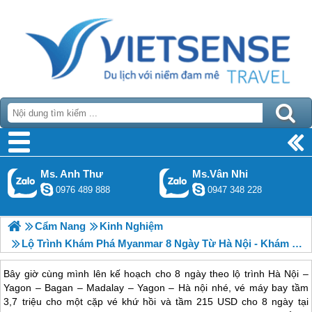
Ms. Anh Thư
Ms.Vân Nhi
0976 489 888
0947 348 228
Cẩm Nang
Kinh Nghiệm
Lộ Trình Khám Phá Myanmar 8 Ngày Từ Hà Nội - Khám Phá Vẻ Đẹp Và Thông Tin Hữu Ích
Bây giờ cùng mình lên kế hoạch cho 8 ngày theo lộ trình Hà Nội –
Yagon – Bagan – Madalay – Yagon – Hà nội nhé, vé máy bay tầm
3,7 triệu cho một cặp vé khứ hồi và tầm 215 USD cho 8 ngày tại