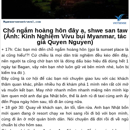
Chổ ngắm hoàng hôn đây ạ, shwe san taw
(Ảnh: Kinh Nghiệm Vivu bụi Myanmar, tác
giả Quyen Nguyen)
+ 17h: Các bạn mò đến chỗ ngắm hoàng hôn (gọi là sunset place là
ai cũng hiểu!?! Cứ chiều là mọi dân trải nghiệm đều kéo đến đây,
nên người ta cũng chờ bạn tới là đóng dấu báo hiệu đã dùng hết 1
ngày tại Bagan, vậy nên bạn nhớ luôn giữ vé bên mình nhé, luôn bị
kiểm tra đó ).
Đây cũng là cơ hội để các bạn nói chuyện giao lưu với các khách
thăm quan khác, phần nhiều họ đi khám phá 1 mình nên rất cởi mở
và muốn kết bạn. May nhờ nhanh mồm nhanh miệng nên mình kịp
làm quen một anh đại gia Nhật bổn, thế là ảnh rủ đi taxi cùng anh ấy
đến Popa ngày hôm sau, tối đi ăn cùng nữa.
+ 18 giờ 30: Quay về khách sạn, ăn tối, tắm rửa. Anh bạn Nhật bổn
mới quen đang ở resort chạy xe hơi sang rồi đi bộ với bọn mình,
cùng đi ăn ở một quán bình dân. Nói chuyện đã đời rồi đi về ngủ
chuẩn bị cho hôm sau.