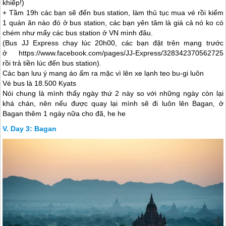
khiếp!)
+ Tầm 19h các bạn sẽ đến bus station, làm thủ tục mua vé rồi kiếm
1 quán ăn nào đó ở bus station, các bạn yên tâm là giá cả nó ko có
chém như mấy các bus station ở VN mình đâu.
(Bus JJ Express chạy lúc 20h00, các bạn đặt trên mạng trước
ở https://www.facebook.com/pages/JJ-Express/328342370562725
rồi trả tiền lúc đến bus station).
Các bạn lưu ý mang áo ấm ra mặc vì lên xe lạnh teo bu-gi luôn
Vé bus là 18.500 Kyats
Nói chung là mình thấy ngày thứ 2 này so với những ngày còn lại
khá chán, nên nếu được quay lại mình sẽ đi luôn lên Bagan, ở
Bagan thêm 1 ngày nữa cho đã, he he
Day 3: Bagan