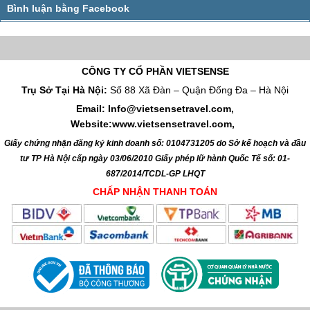
Yên bình (Ảnh: Kinh Nghiệm Khám Phá bụi
Myanmar
, tác giả Quyen
Nguyen)
Hành Trình Khám Phá Ba Thành Phố Cổ Kính Của Đất Nước Myanmar
2 ngày trọn vẹn khám phá cố đô Mandalay, Myanmar
Những Hình Ảnh Về Hệ Thống Giao Thông Khác Biệt Tại Myanmar
Quá Trình Hình Thành Và Phát Triển Của Công Ty VietSense
Quá Trình Hình Thành Và Phát Triển Của Công Ty VietSense travel
CÔNG TY CỔ PHẦN VIETSENSE
Trụ Sở Tại Hà Nội:
Số 88 Xã Đàn – Quận Đống Đa – Hà Nội