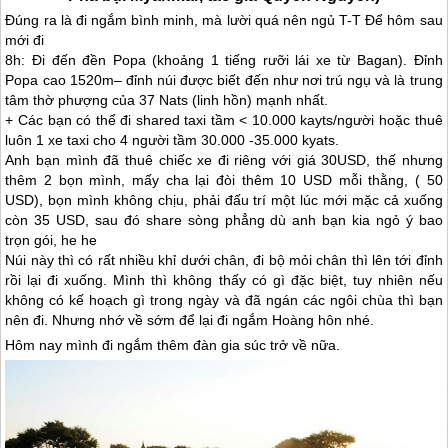
Đúng ra là đi ngắm bình minh, mà lười quá nên ngủ T-T Để hôm sau
mới đi
8h: Đi đến đền Popa (khoảng 1 tiếng rưỡi lái xe từ Bagan). Đỉnh
Popa cao 1520m– đỉnh núi được biết đến như nơi trú ngụ và là trung
tâm thờ phượng của 37 Nats (linh hồn) mạnh nhất.
+ Các bạn có thể đi shared taxi tầm < 10.000 kayts/người hoặc thuê
luôn 1 xe taxi cho 4 người tầm 30.000 -35.000 kyats.
Anh bạn mình đã thuê chiếc xe đi riêng với giá 30USD, thế nhưng
thêm 2 bọn mình, mấy cha lại đòi thêm 10 USD mỗi thằng, ( 50
USD), bọn mình không chịu, phải đấu trí một lúc mới mặc cả xuống
còn 35 USD, sau đó share sòng phẳng dù anh bạn kia ngỏ ý bao
trọn gói, he he
Núi này thì có rất nhiều khỉ dưới chân, đi bộ mỏi chân thì lên tới đỉnh
rồi lại đi xuống. Mình thì không thấy có gì đặc biệt, tuy nhiên nếu
không có kế hoạch gì trong ngày và đã ngán các ngôi chùa thì bạn
nên đi. Nhưng nhớ về sớm để lại đi ngắm Hoàng hôn nhé.
Hôm nay mình đi ngắm thêm đàn gia súc trở về nữa.