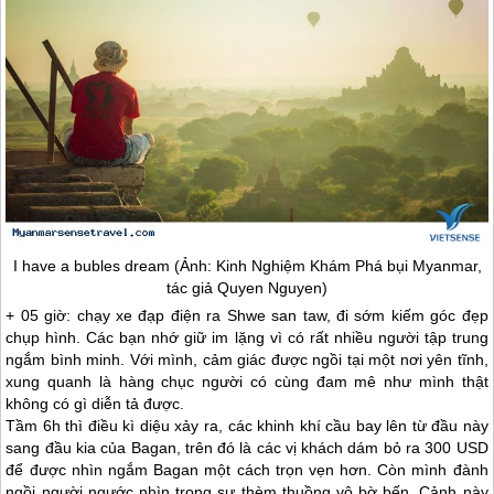
I have a bubles dream (Ảnh: Kinh Nghiệm Khám Phá bụi
Myanmar
,
tác giả Quyen Nguyen)
+ 05 giờ: chạy xe đạp điện ra Shwe san taw, đi sớm kiếm góc đẹp
chụp hình. Các bạn nhớ giữ im lặng vì có rất nhiều người tập trung
ngắm bình minh. Với mình, cảm giác được ngồi tại một nơi yên tĩnh,
xung quanh là hàng chục người có cùng đam mê như mình thật
không có gì diễn tả được.
Tầm 6h thì điều kì diệu xảy ra, các khinh khí cầu bay lên từ đầu này
sang đầu kia của Bagan, trên đó là các vị khách dám bỏ ra 300 USD
để được nhìn ngắm Bagan một cách trọn vẹn hơn. Còn mình đành
ngồi người ngước nhìn trong sự thèm thuồng vô bờ bến. Cảnh này