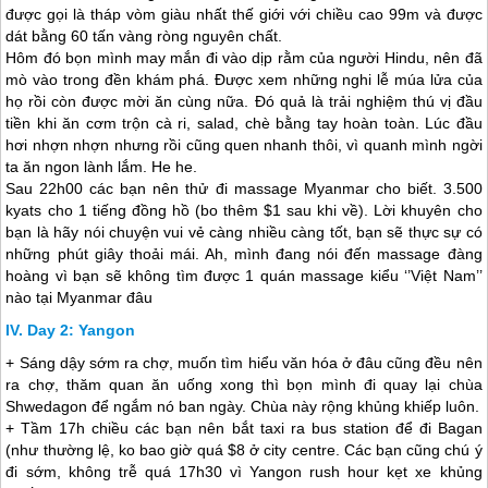
được gọi là tháp vòm giàu nhất thế giới với chiều cao 99m và được
dát bằng 60 tấn vàng ròng nguyên chất.
Hôm đó bọn mình may mắn đi vào dịp rằm của người Hindu, nên đã
mò vào trong đền khám phá. Được xem những nghi lễ múa lửa của
họ rồi còn được mời ăn cùng nữa. Đó quả là trải nghiệm thú vị đầu
tiền khi ăn cơm trộn cà ri, salad, chè bằng tay hoàn toàn. Lúc đầu
hơi nhợn nhợn nhưng rồi cũng quen nhanh thôi, vì quanh mình ngời
ta ăn ngon lành lắm. He he.
Sau 22h00 các bạn nên thử đi massage
Myanmar
cho biết. 3.500
kyats cho 1 tiếng đồng hồ (bo thêm $1 sau khi về). Lời khuyên cho
bạn là hãy nói chuyện vui vẻ càng nhiều càng tốt, bạn sẽ thực sự có
những phút giây thoải mái. Ah, mình đang nói đến massage đàng
hoàng vì bạn sẽ không tìm được 1 quán massage kiểu ‘’Việt Nam’’
nào tại
Myanmar
đâu
Day 2: Yangon
+ Sáng dậy sớm ra chợ, muốn tìm hiểu văn hóa ở đâu cũng đều nên
ra chợ, thăm quan ăn uống xong thì bọn mình đi quay lại chùa
Shwedagon để ngắm nó ban ngày. Chùa này rộng khủng khiếp luôn.
+ Tầm 17h chiều các bạn nên bắt taxi ra bus station để đi Bagan
(như thường lệ, ko bao giờ quá $8 ở city centre. Các bạn cũng chú ý
đi sớm, không trễ quá 17h30 vì Yangon rush hour kẹt xe khủng