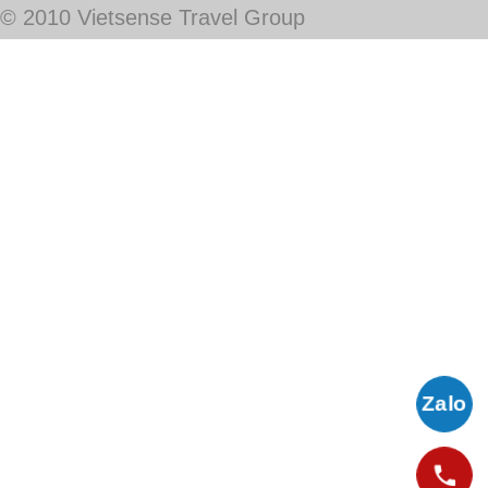
Email: Info@vietsensetravel.com,
Website:www.vietsensetravel.com,
Giấy chứng nhận đăng ký kinh doanh số: 0104731205 do Sở kế hoạch và đầu
tư TP Hà Nội cấp ngày 03/06/2010 Giấy phép lữ hành Quốc Tế số: 01-
687/2014/TCDL-GP LHQT
CHẤP NHẬN THANH TOÁN
© 2010 Vietsense Travel Group