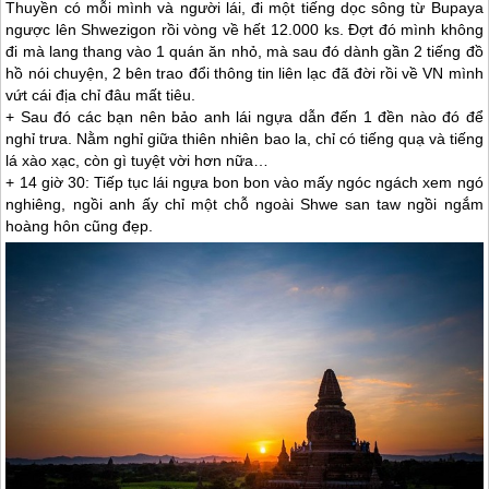
Thuyền có mỗi mình và người lái, đi một tiếng dọc sông từ Bupaya
ngược lên Shwezigon rồi vòng về hết 12.000 ks. Đợt đó mình không
đi mà lang thang vào 1 quán ăn nhỏ, mà sau đó dành gần 2 tiếng đồ
hồ nói chuyện, 2 bên trao đổi thông tin liên lạc đã đời rồi về VN mình
vứt cái địa chỉ đâu mất tiêu.
+ Sau đó các bạn nên bảo anh lái ngựa dẫn đến 1 đền nào đó để
nghỉ trưa. Nằm nghỉ giữa thiên nhiên bao la, chỉ có tiếng quạ và tiếng
lá xào xạc, còn gì tuyệt vời hơn nữa…
+ 14 giờ 30: Tiếp tục lái ngựa bon bon vào mấy ngóc ngách xem ngó
nghiêng, ngồi anh ấy chỉ một chỗ ngoài Shwe san taw ngồi ngắm
hoàng hôn cũng đẹp.