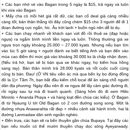
+ Các bạn nhớ vé vào Bagan trong 5 ngày là $15, trả ngay và luôn
khi vừa vào Bagan.
+ Mấy cha cò mồi hét giá rất dữ, các bạn cố deal giá càng nhiều
càng tốt, bản thân thằng tôi đây cũng chém $15 cho 3 người để đi 1
đoạn đường cực ngắn, hic. Âu trời lạnh + buồn ngủ nên dễ bị dụ.
+ Các bạn chạy nhanh về khách sạn vứt đồ rồi thuê xe (đạp hoặc
ngựa) ra ngắm bình mình liền ngay và luôn. Thông thường giá xe
ngựa trọn ngày khoảng 25.000 ~ 27.000 kyats. Nhưng nếu bạn tìm
vào lúc 5 giờ sáng + người đánh xe biết tiếng Anh và bạn đến vào
mùa cao điểm thì mức giá vào khoảng 30.000 ks là chấp nhận được.
(Nếu trả hớ, bạn sẽ bị bán qua xe khác ngay, họ kiếm hoa hồng
sang tay). Bản thân mình trả 28.000 kyats và rốt cuộc cuối cùng
cũng bị bán. Đau! (Ở VN tiêu xiền ác mà qua bển ky bo đừng đồng
đô la 1)+ Tầm 7h, bạn bắt đầu kiếm chỗ local để ăn sáng chỗ người
dân địa phương. Ngày đầu nên đi xe ngựa để lấy cảm giác đường đi,
rồi ngày sau tự mà đi loanh quanh. (Sáng hôm đó đi xem Htilo
Mininlo + Ananda Phaya + và hàng loạt đền chùa các kiểu). Ở Bagan
đi từ Nyaung U tới Old Bagan có 2 con đường song song. Một là
đường nhựa Anawarahta rất đẹp + nhiều cảnh sát hành trình, hai là
đường Lanmadaw dân sinh ngoằn nghèo.
+ Đến trưa, các bạn sẽ ra bến thuyền gần chùa Bupaya. Tại đây các
bạn nếu muốn có thể mướn thuyền chạy dọc sông Ayeyarwady.