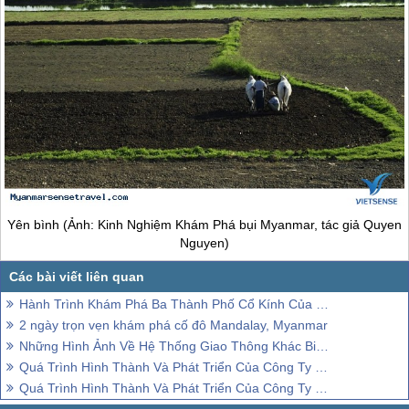
Nhìn cây thôi cũng đẹp (Ảnh: Kinh Nghiệm Vivu bụi
Myanmar, tác giả Quyen Nguyen)
Các bạn cũng nên tranh thủ thăm thú chợ Nyangung Oo và tìm hiểu
về cuộc sống người dân địa phương ở đây.
+ 18 giờ: ăn tối, dạo quanh chùa Shwezigon lộng lẫy ánh vàng dưới
ánh đèn về đêm.
Day 6,7: Mandalay