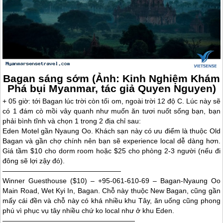
Bagan sáng sớm (Ảnh: Kinh Nghiệm Khám
Phá bụi Myanmar, tác giả Quyen Nguyen)
+ 05 giờ: tới Bagan lúc trời còn tối om, ngoài trời 12 độ C. Lúc này sẽ
có 1 đám cò mồi vây quanh như muốn ăn tươi nuốt sống bạn, bạn
phải bình tĩnh và chọn 1 trong 2 địa chỉ sau:
Eden Motel gần Nyaung Oo. Khách sạn này có ưu điểm là thuộc Old
Bagan và gần chợ chính nên bạn sẽ experience local dễ dàng hơn.
Giá tầm $10 cho dorm room hoặc $25 cho phòng 2-3 người (nếu đi
đông sẽ lợi zậy đó).
—————————————————
Winner Guesthouse ($10) – +95-061-610-69 – Bagan-Nyaung Oo
Main Road, Wet Kyi In, Bagan. Chỗ này thuộc New Bagan, cũng gần
mấy cái đền và chỗ này có khá nhiều khu Tây, ăn uống cũng phong
phú vì phục vụ tây nhiều chứ ko local như ở khu Eden.
———————————————————