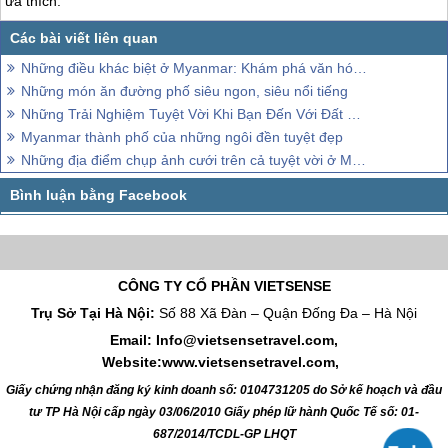
ưa thích.
Những điều khác biệt ở Myanmar: Khám phá văn hóa độc đáo và thiên nhiên tuyệt vời
Những món ăn đường phố siêu ngon, siêu nổi tiếng
Những Trải Nghiệm Tuyệt Vời Khi Bạn Đến Với Đất Nước Myanmar
Myanmar thành phố của những ngôi đền tuyệt đẹp
Những địa điểm chụp ảnh cưới trên cả tuyệt vời ở Myanmar
CÔNG TY CỔ PHẦN VIETSENSE
Trụ Sở Tại Hà Nội:
Số 88 Xã Đàn – Quận Đống Đa – Hà Nội
Email: Info@vietsensetravel.com,
Website:www.vietsensetravel.com,
Giấy chứng nhận đăng ký kinh doanh số: 0104731205 do Sở kế hoạch và đầu
tư TP Hà Nội cấp ngày 03/06/2010 Giấy phép lữ hành Quốc Tế số: 01-
687/2014/TCDL-GP LHQT