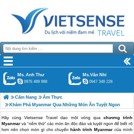
Ms. Anh Thư
Ms.Vân Nhi
0976 489 888
0947 348 228
Cẩm Nang
Ẩm Thực
Khám Phá Myanmar Qua Những Món Ăn Tuyệt Ngon
Hãy cùng Vietsense Travel dạo một vòng qua
chương trình
Myanmar
và “nếm thử” các món ăn độc đáo và tuyệt ngon để biết rõ
hơn nên chọn món gì cho chuyến
hành trình Myanmar
của mình