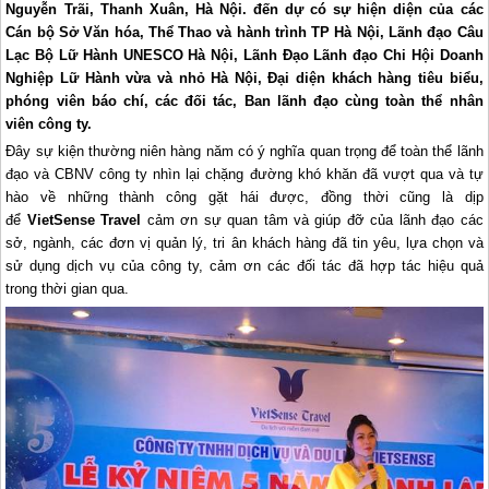
Nguyễn Trãi, Thanh Xuân, Hà Nội. đến dự có sự hiện diện của các
Cán bộ Sở Văn hóa, Thể Thao và hành trình TP Hà Nội, Lãnh đạo Câu
Lạc Bộ Lữ Hành UNESCO Hà Nội, Lãnh Đạo Lãnh đạo Chi Hội Doanh
Nghiệp Lữ Hành vừa và nhỏ Hà Nội, Đại diện khách hàng tiêu biểu,
phóng viên báo chí, các đối tác, Ban lãnh đạo cùng toàn thể nhân
viên công ty.
Đây sự kiện thường niên hàng năm có ý nghĩa quan trọng để toàn thể lãnh
đạo và CBNV công ty nhìn lại chặng đường khó khăn đã vượt qua và tự
hào về những thành công gặt hái được, đồng thời cũng là dịp
để
VietSense Travel
cảm ơn sự quan tâm và giúp đỡ của lãnh đạo các
sở, ngành, các đơn vị quản lý, tri ân khách hàng đã tin yêu, lựa chọn và
sử dụng dịch vụ của công ty, cảm ơn các đối tác đã hợp tác hiệu quả
trong thời gian qua.