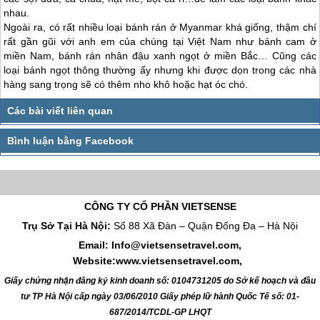
nhau.
Ngoài ra, có rất nhiều loại bánh rán ở
Myanmar
khá giống, thậm chí
rất gần gũi với anh em của chúng tại Việt Nam như bánh cam ở
miền Nam, bánh rán nhân đậu xanh ngọt ở miền Bắc… Cũng các
loại bánh ngọt thông thường ấy nhưng khi được dọn trong các nhà
hàng sang trọng sẽ có thêm nho khô hoặc hạt óc chó.
CÔNG TY CỔ PHẦN VIETSENSE
Trụ Sở Tại Hà Nội:
Số 88 Xã Đàn – Quận Đống Đa – Hà Nội
Email: Info@vietsensetravel.com,
Website:www.vietsensetravel.com,
Giấy chứng nhận đăng ký kinh doanh số: 0104731205 do Sở kế hoạch và đầu
tư TP Hà Nội cấp ngày 03/06/2010 Giấy phép lữ hành Quốc Tế số: 01-
687/2014/TCDL-GP LHQT