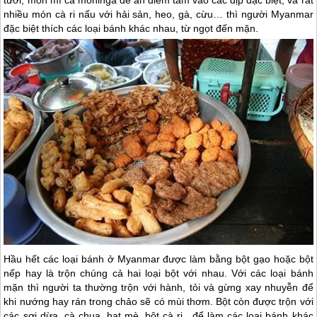
tươi, món mì cá mohinga để ăn điểm tâm vào các dịp đặc biệt, và rất
nhiều món cà ri nấu với hải sản, heo, gà, cừu… thì người
Myanmar
đặc biệt thích các loại bánh khác nhau, từ ngọt đến mặn.
Hầu hết các loại bánh ở
Myanmar
được làm bằng bột gạo hoặc bột
nếp hay là trộn chúng cả hai loại bột với nhau. Với các loại bánh
mặn thì người ta thường trộn với hành, tỏi và gừng xay nhuyễn để
khi nướng hay rán trong chảo sẽ có mùi thơm. Bột còn được trộn với
các sợi dừa, cà chua, hạt mè, bột cà ri…để làm các loại bánh khác