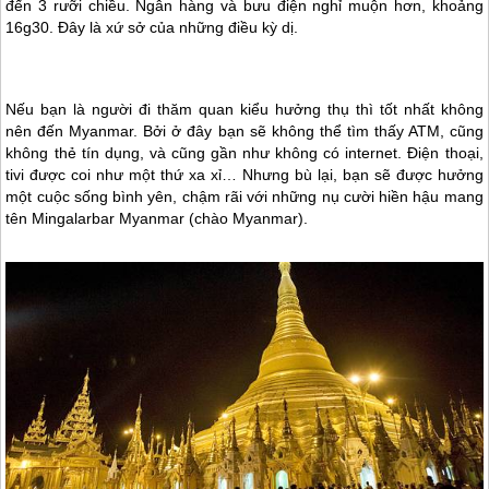
đến 3 rưỡi chiều. Ngân hàng và bưu điện nghỉ muộn hơn, khoảng
16g30. Đây là xứ sở của những điều kỳ dị.
Nếu bạn là người đi thăm quan kiểu hưởng thụ thì tốt nhất không
nên đến
Myanmar
. Bởi ở đây bạn sẽ không thể tìm thấy ATM, cũng
không thẻ tín dụng, và cũng gần như không có internet. Điện thoại,
tivi được coi như một thứ xa xỉ… Nhưng bù lại, bạn sẽ được hưởng
một cuộc sống bình yên, chậm rãi với những nụ cười hiền hậu mang
tên Mingalarbar
Myanmar
(chào
Myanmar
).