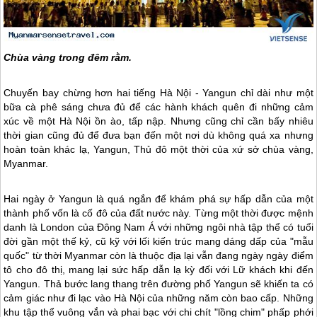
Chùa vàng trong đêm rằm.
Chuyến bay chừng hơn hai tiếng Hà Nội - Yangun chỉ dài như một
bữa cà phê sáng chưa đủ để các hành khách quên đi những cảm
xúc về một Hà Nội ồn ào, tấp nập. Nhưng cũng chỉ cần bấy nhiêu
thời gian cũng đủ để đưa bạn đến một nơi dù không quá xa nhưng
hoàn toàn khác lạ, Yangun, Thủ đô một thời của xứ sở chùa vàng,
Myanmar
.
Hai ngày ở Yangun là quá ngắn để khám phá sự hấp dẫn của một
thành phố vốn là cố đô của đất nước này. Từng một thời được mệnh
danh là London của Đông Nam Á với những ngôi nhà tập thể có tuổi
đời gần một thế kỷ, cũ kỹ với lối kiến trúc mang dáng dấp của "mẫu
quốc" từ thời
Myanmar
còn là thuộc địa lại vẫn đang ngày ngày điểm
tô cho đô thị, mang lại sức hấp dẫn lạ kỳ đối với Lữ khách khi đến
Yangun. Thả bước lang thang trên đường phố Yangun sẽ khiến ta có
cảm giác như đi lạc vào Hà Nội của những năm còn bao cấp. Những
khu tập thể vuông vắn và phai bạc với chi chít "lồng chim" phấp phới