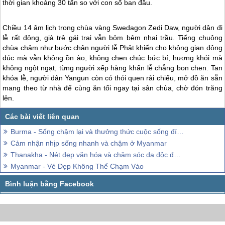
thời gian khoảng 30 tấn so với con số ban đầu.
Chiều 14 âm lịch trong chùa vàng Swedagon Zedi Daw, người dân đi
lễ rất đông, già trẻ gái trai vẫn bỏm bẻm nhai trầu. Tiếng chuông
chùa chậm như bước chân người lễ Phật khiến cho không gian đông
đúc mà vẫn không ồn ào, không chen chúc bức bí, hương khói mà
không ngột ngạt, từng người xếp hàng khấn lễ chẳng bon chen. Tan
khóa lễ, người dân Yangun còn có thói quen rải chiếu, mở đồ ăn sẵn
mang theo từ nhà để cùng ăn tối ngay tại sân chùa, chờ đón trăng
lên.
Burma - Sống chậm lại và thưởng thức cuộc sống đích thực
Cảm nhận nhịp sống nhanh và chậm ở Myanmar
Thanakha - Nét đẹp văn hóa và chăm sóc da độc đáo của Myanmar
Myanmar - Vẻ Đẹp Không Thể Chạm Vào