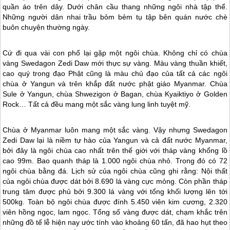
quần áo trên dây. Dưới chân cầu thang những ngôi nhà tập thể.
Những người dân nhai trầu bỏm bẻm tụ tập bên quán nước chè
buôn chuyện thường ngày.
Cứ đi qua vài con phố lại gặp một ngôi chùa. Không chỉ có chùa
vàng Swedagon Zedi Daw mới thực sự vàng. Màu vàng thuần khiết,
cao quý trong đạo Phật cũng là màu chủ đạo của tất cả các ngôi
chùa ở Yangun và trên khắp đất nước phật giáo
Myanmar
. Chùa
Sule ở Yangun, chùa Shwezigon ở Bagan, chùa Kyaiktiyo ở Golden
Rock… Tất cả đều mang một sắc vàng lung linh tuyệt mỹ.
Chùa ở
Myanmar
luôn mang một sắc vàng. Vậy nhưng Swedagon
Zedi Daw lại là niềm tự hào của Yangun và cả đất nước
Myanmar
,
bởi đây là ngôi chùa cao nhất trên thế giới với tháp vàng khổng lồ
cao 99m. Bao quanh tháp là 1.000 ngôi chùa nhỏ. Trong đó có 72
ngôi chùa bằng đá. Lịch sử của ngôi chùa cũng ghi rằng: Nội thất
của ngôi chùa được dát bởi 8.690 lá vàng cực mỏng. Còn phần tháp
trung tâm được phủ bởi 9.300 lá vàng với tổng khối lượng lên tới
500kg. Toàn bộ ngôi chùa được đính 5.450 viên kim cương, 2.320
viên hồng ngọc, lam ngọc. Tổng số vàng được dát, chạm khắc trên
những đồ tế lễ hiện nay ước tính vào khoảng 60 tấn, đã hao hụt theo