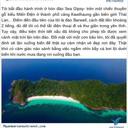
Tôi bắt đầu hành trình ở hòn đảo Sea Gipsy- trên một chiếc thuyền
gỗ kiểu Miến Điện ở thành phố cảng Kawthaung gần biên giới Thái
Lan... Điểm đến đầu tiên của tôi là đảo Barwell, cách đất liền khoảng
2 tiếng, đủ để tôi có thể tắt điện thoại đi và thư giãn trong yên tĩnh.
Tuy vậy, điều kiện thời tiết xấu đã không cho phép tôi được xem
cảnh mặt trời lặn trên đảo. Đối mặt với một cơn bão lớn, tôi đã quyết
định sẽ lặn xuống biển để thật sự cảm nhận vẻ đẹp nơi đây. Thật
khó có cảm giác nào sánh bằng việc ngắm nhìn bầy cá bơi lội dưới
biển khi nước mưa đang rơi xuống đầu bạn.