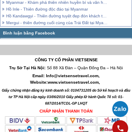
Myanmar - Khám phá thiên nhiên huyền bí và văn hóa thân thiện
Hồ Inle - Thiên đường độc đáo tại Myanmar
Hồ Kandawgyi - Thiên đường tuyệt đẹp đón khách thăm quan tại Myanmar
Mergui - thiên đường cuối cùng của Trái Đất tại Myanmar
CÔNG TY CỔ PHẦN VIETSENSE
Trụ Sở Tại Hà Nội:
Số 88 Xã Đàn – Quận Đống Đa – Hà Nội
Email: Info@vietsensetravel.com,
Website:www.vietsensetravel.com,
Giấy chứng nhận đăng ký kinh doanh số: 0104731205 do Sở kế hoạch và đầu
tư TP Hà Nội cấp ngày 03/06/2010 Giấy phép lữ hành Quốc Tế số: 01-
687/2014/TCDL-GP LHQT
CHẤP NHẬN THANH TOÁN