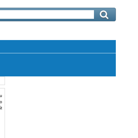
âu
o
t