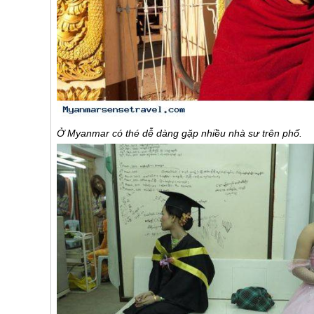
Ở
Myanmar
có thé dễ dàng gặp nhiều nhà sư trên phố.