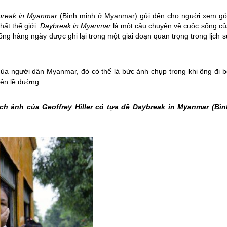
break in
Myanmar
(Bình minh ở
Myanmar
) gửi đến cho người xem gó
hất thế giới.
Daybreak in
Myanmar
là một câu chuyện về cuộc sống củ
g hàng ngày được ghi lại trong một giai đoạn quan trọng trong lịch s
 của người dân
Myanmar
, đó có thể là bức ảnh chụp trong khi ông đi 
bên lề đường.
h ảnh của Geoffrey Hiller có tựa đề Daybreak in
Myanmar
(Bìn