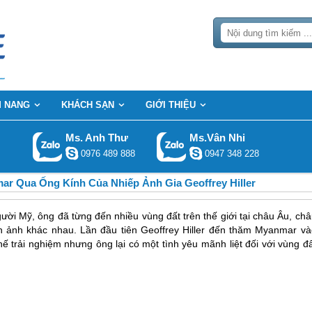
 NANG
KHÁCH SẠN
GIỚI THIỆU
Ms. Anh Thư
Ms.Vân Nhi
0976 489 888
0947 348 228
r Qua Ống Kính Của Nhiếp Ảnh Gia Geoffrey Hiller
người Mỹ, ông đã từng đến nhiều vùng đất trên thế giới tại châu Âu, ch
h ảnh khác nhau. Lần đầu tiên Geoffrey Hiller đến thăm Myanmar và
trải nghiệm nhưng ông lại có một tình yêu mãnh liệt đối với vùng đấ