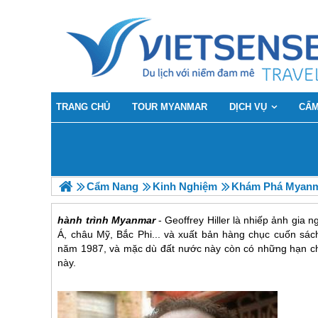
TRANG CHỦ
TOUR MYANMAR
DỊCH VỤ
CẨM
Cẩm Nang
Kinh Nghiệm
Khám Phá Myanma
hành trình Myanmar
- Geoffrey Hiller là nhiếp ảnh gia 
Á, châu Mỹ, Bắc Phi... và xuất bản hàng chục cuốn sác
năm 1987, và mặc dù đất nước này còn có những hạn chế 
này.