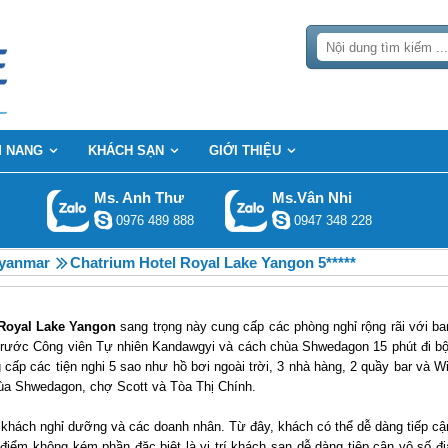
 NANG
KHÁCH SẠN
GIỚI THIỆU
Ms. Anh Thư
Ms.Vân Nhi
0976 489 888
0947 348 228
Myanmar
Chatrium Hotel Royal Lake Yangon 5*****
 Royal Lake Yangon
sang trọng này cung cấp các phòng nghỉ rộng rãi với ba
rước Công viên Tự nhiên Kandawgyi và cách chùa Shwedagon 15 phút đi bộ
cấp các tiện nghi 5 sao như hồ bơi ngoài trời, 3 nhà hàng, 2 quầy bar và Wi
hùa Shwedagon, chợ Scott và Tòa Thị Chính.
 khách nghỉ dưỡng và các doanh nhân. Từ đây, khách có thể dễ dàng tiếp cậ
iểm không kém phần đặc biệt là vị trí khách sạn dễ dàng tiệp cận vô số đị