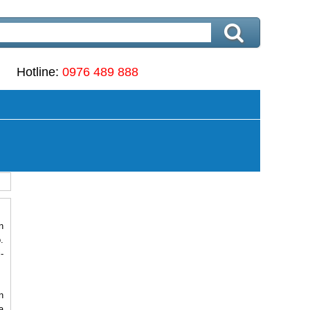
Hotline:
0976 489 888
n
.
-
n
a