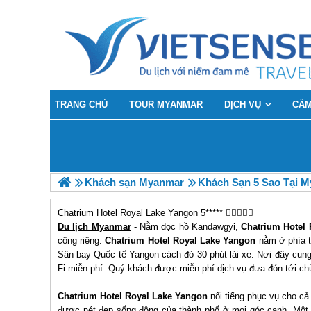
TRANG CHỦ
TOUR MYANMAR
DỊCH VỤ
CẨM
Khách sạn Myanmar
Khách Sạn 5 Sao Tại 
Chatrium Hotel Royal Lake Yangon 5*****
Du lịch Myanmar
- Nằm dọc hồ Kandawgyi,
Chatrium Hotel
công riêng.
Chatrium Hotel Royal Lake Yangon
nằm ở phía t
Sân bay Quốc tế Yangon cách đó 30 phút lái xe. Nơi đây cung 
Fi miễn phí. Quý khách được miễn phí dịch vụ đưa đón tới c
Chatrium Hotel Royal Lake Yangon
nổi tiếng phục vụ cho cả
được nét đẹp sống động của thành phố ở mọi góc cạnh. Một đ