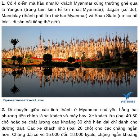
1
. Có 4 điểm mà hầu như lữ khách
Myanmar
cũng thường ghé qua
là Yangon (trung tâm kinh tế lớn nhất
Myanmar
), Bagan (cố đô),
Mandalay (thành phố lớn thứ hai
Myanmar
) và Shan State (nơi có hồ
Inle - di sản nổi tiếng thế giới).
2.
Di chuyển giữa các tỉnh thành ở
Myanmar
chủ yếu bằng hai
phương tiện chính là xe khách và máy bay. Xe khách lớn (loại 40-50
chỗ hoặc xe chất lượng cao khoảng 30 chỗ hiện đại chỉ dành cho
đường dài). Các xe khách nhỏ (loại 20 chỗ) cho các chặng ngắn
hơn. Chặng dài có vé 15.000 đến 18.000 kyats, chặng ngắn khoảng