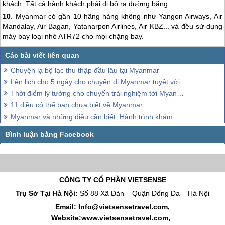
khách. Tất cả hành khách phải đi bộ ra đường băng.
10
.
Myanmar
có gần 10 hãng hàng không như Yangon Airways, Air
Mandalay, Air Bagan, Yatanarpon Airlines, Air KBZ... và đều sử dụng
máy bay loại nhỏ ATR72 cho mọi chặng bay.
Chuyện lạ bộ lạc thu thập đầu lâu tại Myanmar
Lên lịch cho 5 ngày cho chuyến đi Myanmar tuyệt vời
Thời điểm lý tưởng cho chuyến trải nghiệm tới Myanmar
11 điều có thể bạn chưa biết về Myanmar
Myanmar và những điều cần biết: Hành trình khám phá văn hóa và lịch sử đất nước Phật giáo
CÔNG TY CỔ PHẦN VIETSENSE
Trụ Sở Tại Hà Nội:
Số 88 Xã Đàn – Quận Đống Đa – Hà Nội
Email: Info@vietsensetravel.com,
Website:www.vietsensetravel.com,