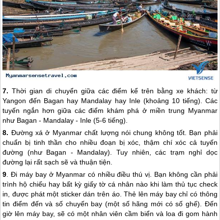
7.
Thời gian di chuyển giữa các điểm kể trên bằng xe khách: từ
Yangon đến Bagan hay Mandalay hay Inle (khoảng 10 tiếng). Các
tuyến ngắn hơn giữa các điểm khám phá ở miền trung
Myanmar
như Bagan - Mandalay - Inle (5-6 tiếng).
8.
Đường xá ở
Myanmar
chất lượng nói chung không tốt. Bạn phải
chuẩn bị tinh thần cho nhiều đoạn bị xóc, thậm chí xóc cả tuyến
đường (như Bagan - Mandalay). Tuy nhiên, các trạm nghỉ dọc
đường lại rất sạch sẽ và thuận tiện.
9
. Đi máy bay ở
Myanmar
có nhiều điều thú vị. Bạn không cần phải
trình hộ chiếu hay bất kỳ giấy tờ cá nhân nào khi làm thủ tục check
in, được phát một sticker dán trên áo. Thẻ lên máy bay chỉ có thông
tin điểm đến và số chuyến bay (một số hãng mới có số ghế). Đến
giờ lên máy bay, sẽ có một nhân viên cầm biển và loa đi gom hành